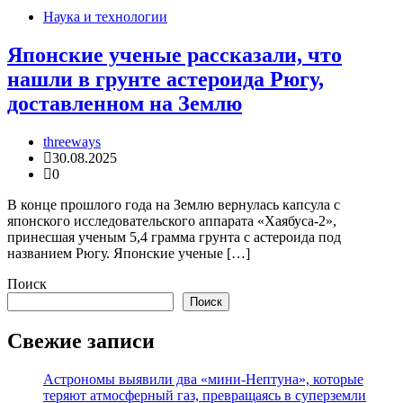
Наука и технологии
Японские ученые рассказали, что
нашли в грунте астероида Рюгу,
доставленном на Землю
threeways
30.08.2025
0
В конце прошлого года на Землю вернулась капсула с
японского исследовательского аппарата «Хаябуса-2»,
принесшая ученым 5,4 грамма грунта с астероида под
названием Рюгу. Японские ученые […]
Поиск
Поиск
Свежие записи
Астрономы выявили два «мини-Нептуна», которые
теряют атмосферный газ, превращаясь в суперземли