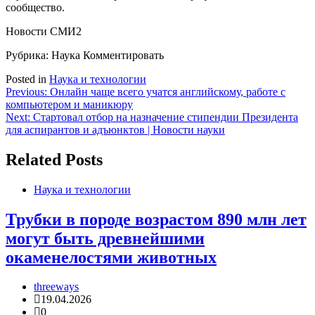
сообщество.
Новости СМИ2
Рубрика: Наука
Комментировать
Posted in
Наука и технологии
Навигация
Previous:
Онлайн чаще всего учатся английскому, работе с
компьютером и маникюру
по
Next:
Стартовал отбор на назначение стипендии Президента
записям
для аспирантов и адъюнктов | Новости науки
Related Posts
Наука и технологии
Трубки в породе возрастом 890 млн лет
могут быть древнейшими
окаменелостями животных
threeways
19.04.2026
0