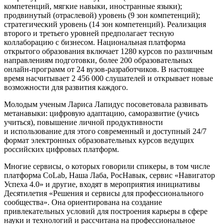
компетенций, мягкие навыки, иностранные языки);
продвинутый (отраслевой) уровень (9 зон компетенций);
стратегический уровень (14 зон компетенций). Реализация
второго и третьего уровней предполагает тесную
коллаборацию с бизнесом. Национальная платформа
открытого образования включает 1280 курсов по различным
направлениям подготовки, более 200 образовательных
онлайн-программ от 24 вузов-разработчиков. В настоящее
время насчитывает 2 456 000 слушателей и открывает новые
возможности для развития каждого.
Молодым ученым Лариса Лапидус посоветовала развивать
метанавыки: цифровую адаптацию, саморазвитие (учись
учиться), повышение личной продуктивности
и использование для этого современный и доступный 24/7
формат электронных образовательных курсов ведущих
российских цифровых платформ.
Многие сервисы, о которых говорили спикеры, в том числе
платформа CoLab, Наша Лаба, РосНавык, сервис «Навигатор
Успеха 4.0» и другие, входят в мероприятия инициативы
Десятилетия «Решения и сервисы для профессионального
сообщества». Она ориентирована на создание
привлекательных условий для построения карьеры в сфере
науки и технологий и рассчитана на профессиональное