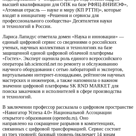
высшей квалификации для ОПК на базе РФЯЦ-ВНИИЭФ»,
«Атомная отрасль — науке и миру (КП РТТН)», которые
входят в инициативу «Решения и сервисы для
профессионального сообщества» Десятилетия науки
и технологий в России.
Лариса Лапидус отметила домен «Наука и инновации» —
единый цифровой сервис со сведениями о российских
ученых, научных коллективах и технологиях на базе
защищенной единой цифровой облачной платформы
«Гостех». Эксперт оценила роль единого всероссийского
оператора lab.scienceid.net по ремонту и обслуживанию
научного оборудования с сетью лабораторий и экспертов,
виртуальными интернет-площадками, рейтингом научных
мастерских и инженеров, а также напомнила о важном
значении цифровой платформы SK RND MARKET для
поиска заказчиков и исполнителей в сфере производства
и технологий.
В заключении профессор рассказала о цифровом пространстве
«Навигатор Успеха 4.0» Национальной Ассоциации
открытого образования (openedu.ru). Оно
направлено на сокращение разрывов в компетенциях,
связанных с цифровой трансформацией. Сервис состоит
из трех уровней: базовый уровень (включает 14 зонам