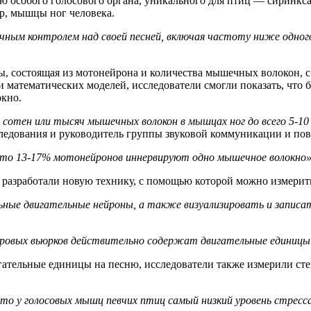
ю особого голосового органа, уникального для птиц — сиринкс
ер, мышцы ног человека.
ным контролем над своей песней, включая частоту ниже одного
 состоящая из мотонейрона и количества мышечных волокон, с 
 математических моделей, исследователи смогли показать, что 
окно.
 сотен или тысяч мышечных волокон в мышцах ног до всего 5-1
следования и руководитель группы звуковой коммуникации и п
 что 13-17% мотонейронов иннервируют одно мышечное волокно»
и разработали новую технику, с помощью которой можно измери
ьные двигательные нейроны, а также визуализировать и запис
ебровых вьюрков действительно содержат двигательные единицы
гательные единицы на песню, исследователи также измерили степ
о у голосовых мышц певчих птиц самый низкий уровень стресса 