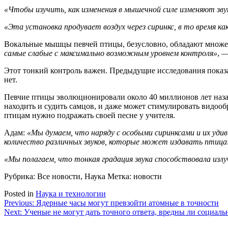
«Чтобы изучить, как изменения в мышечной силе изменяют зву
«Эта установка продувает воздух через сиринкс, в то время 
Вокальные мышцы певчей птицы, безусловно, обладают множе
самые слабые с максимально возможным уровнем контроля»
, 
Этот тонкий контроль важен. Предыдущие исследования показ
нет.
Певчие птицы эволюционировали около 40 миллионов лет назад
находить и судить самцов, и даже может стимулировать видооб
птицам нужно подражать своей песне у учителя.
Адам:
«Мы думаем, что наряду с особыми сиринксами и их уди
количество различных звуков, которые может издавать птица
«Мы полагаем, что тонкая градация звука способствовала изл
Рубрика: Все новости, Наука
Метка: новости
Posted in
Наука и технологии
Навигация
Previous:
Ядерные часы могут превзойти атомные в точности
Next:
Ученые не могут дать точного ответа, вредны ли социаль
по