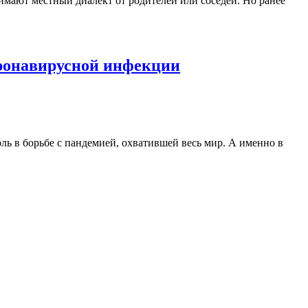
имают местный диалект от родителей или соседей. Но ранее
оронавирусной инфекции
ь в борьбе с пандемией, охватившей весь мир. А именно в