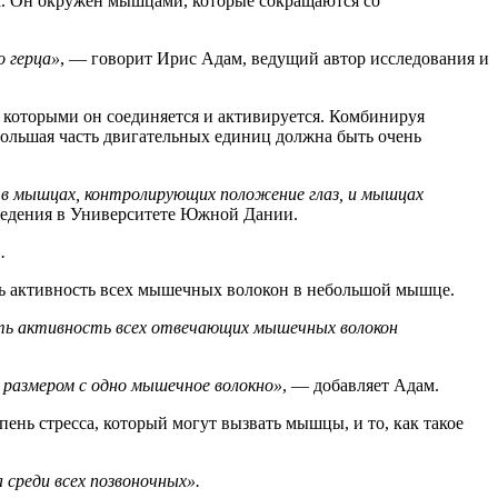
а. Он окружен мышцами, которые сокращаются со
 герца»
, — говорит Ирис Адам, ведущий автор исследования и
которыми он соединяется и активируется. Комбинируя
большая часть двигательных единиц должна быть очень
0 в мышцах, контролирующих положение глаз, и мышцах
оведения в Университете Южной Дании.
.
ть активность всех мышечных волокон в небольшой мышце.
ать активность всех отвечающих мышечных волокон
 размером с одно мышечное волокно»
, — добавляет Адам.
ень стресса, который могут вызвать мышцы, и то, как такое
среди всех позвоночных».