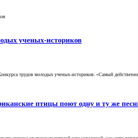
лодых ученых-историков
онкурса трудов молодых ученых-историков. «Самый действенн
риканские птицы поют одну и ту же песн