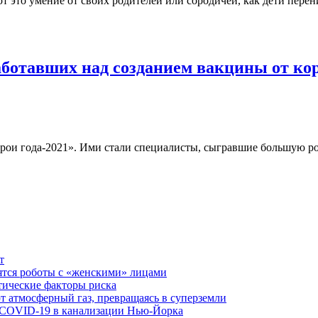
 это умение от своих родителей или сородичей, как дети перен
работавших над созданием вакцины от к
рои года-2021». Ими стали специалисты, сыгравшие большую рол
т
ятся роботы с «женскими» лицами
тические факторы риска
 атмосферный газ, превращаясь в суперземли
 COVID-19 в канализации Нью-Йорка