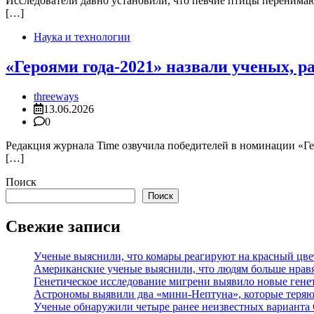
Исследователи давно установили, что певчие птицы перенимают
[…]
Наука и технологии
«Героями года-2021» назвали ученых, 
threeways
13.06.2026
0
Редакция журнала Time озвучила победителей в номинации «Ге
[…]
Поиск
Поиск
Свежие записи
Ученые выяснили, что комары реагируют на красный цве
Американские ученые выяснили, что людям больше нрав
Генетическое исследование мигрени выявило новые гене
Астрономы выявили два «мини-Нептуна», которые теряют
Ученые обнаружили четыре ранее неизвестных варианта