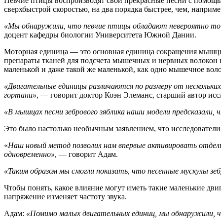
Певчие птицы воспроизводят свои прекрасные песни с помощь
сверхбыстрой скоростью, на два порядка быстрее, чем, наприм
«Мы обнаружили, что певчие птицы обладают невероятно точ
доцент кафедры биологии Университета Южной Дании.
Моторная единица — это основная единица сокращения мышцы,
препараты тканей для подсчета мышечных и нервных волокон и
маленькой и даже такой же маленькой, как одно мышечное вол
«Двигательные единицы различаются по размеру от нескольких
гортани»
, — говорит доктор Коэн Элеманс, старший автор ис
«В мышцах песни зебрового зяблика наши модели предсказали,
Это было настолько необычным заявлением, что исследовател
«
Наш новый метод позволил нам впервые активировать отдел
одновременно»
, — говорит Адам.
«Таким образом мы смогли показать, что песенные мускулы з
Чтобы понять, какое влияние могут иметь такие маленькие дви
напряжение изменяет частоту звука.
Адам:
«Помимо малых двигательных единиц, мы обнаружили, чт