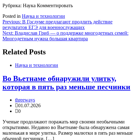
Рубрика: Наука
Комментировать
Posted in
Наука и технологии
Навигация
Previous:
В Госдуме предлагают продлить действие
результатов ЕГЭ для военнослужащих
по
Next:
Владислав Гриб — о поддержке многодетных семей:
записям
Многодетным нужна большая квартира
Related Posts
Наука и технологии
Во Вьетнаме обнаружили улитку,
которая в пять раз меньше песчинки
threeways
01.07.2026
0
Ученые продолжают поражать мир своими необычными
открытиями. Недавно во Вьетнаме была обнаружена самая
маленькая в мире улитка. Размер малютки в пять раз меньше
обычной песчинки. […]