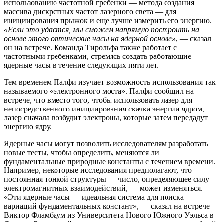
использованию частотной гребенки — метода создания
массива дискретных частот лазерного света — для
инициирования прыжок и еще лучше измерить его энергию.
«Если это удастся, мы сможем напрямую построить на
основе этого оптические часы на ядерной основе»
, — сказал
он на встрече. Команда Тирольфа также работает с
частотными гребенками, стремясь создать работающие
ядерные часы в течение следующих пяти лет.
Тем временем Палфи изучает возможность использования так
называемого «электронного моста». Палфи сообщил на
встрече, что вместо того, чтобы использовать лазер для
непосредственного инициирования скачка энергии ядром,
лазер сначала возбудит электроны, которые затем передадут
энергию ядру.
Ядерные часы могут позволить исследователям разработать
новые тесты, чтобы определить, меняются ли
фундаментальные природные константы с течением времени.
Например, некоторые исследования предполагают, что
постоянная тонкой структуры — число, определяющее силу
электромагнитных взаимодействий, — может изменяться.
«Эти ядерные часы — идеальная система для поиска
вариаций фундаментальных констант», — сказал на встрече
Виктор Фламбаум из Университета Нового Южного Уэльса в