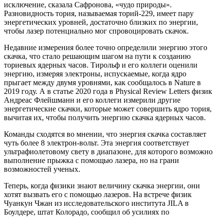
исключение, сказала Сафронова, «чудо природы».
Разновидность тория, называемая торий-229, имеет пару
энергетических уровней, достаточно близких по энергии,
чтобы лазер потенциально мог спровоцировать скачок.
Недавние измерения более точно определили энергию этого
скачка, что стало решающим шагом на пути к созданию
ториевых ядерных часов. Тирольф и его коллеги оценили
энергию, измеряя электроны, испускаемые, когда ядро
прыгает между двумя уровнями, как сообщалось в Nature в
2019 году. А в статье 2020 года в Physical Review Letters физик
Андреас Флейшманн и его коллеги измерили другие
энергетические скачки, которые может совершить ядро тория,
вычитая их, чтобы получить энергию скачка ядерных часов.
Команды сходятся во мнении, что энергия скачка составляет
чуть более 8 электрон-вольт. Эта энергия соответствует
ультрафиолетовому свету в диапазоне, для которого возможно
выполнение прыжка с помощью лазера, но на грани
возможностей ученых.
Теперь, когда физики знают величину скачка энергии, они
хотят вызвать его с помощью лазеров. На встрече физик
Чуанкун Чжан из исследовательского института JILA в
Боулдере, штат Колорадо, сообщил об усилиях по