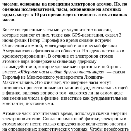
часами, основаны на поведении электронов атомов. Но, по
оценкам исследователей, часы, основанные на атомных
ядрах, могут в 10 раз превосходить точность этих атомных
часов.
Более совершенные часы могут улучшить технологии,
которые зависят от них, такие как GPS-навигация, сказал 3
июня физик Питер Тирольф во время онлайн-встречи
Отделения атомной, молекулярной и оптической физики
Американского физического общества. Но «дело не только в
хронометрировании». В отличие от электронов атомов,
атомные ядра подвержены сильному ядерному
взаимодействию, которое удерживает протоны и нейтроны
вместе.
«Ядерные часы видят другую часть мира»,
— сказал
Тирольф из Мюнхенского университета Людвига-
Максимилиана. Это означает, что ядерные часы могут
позволить провести новые испытания фундаментальных идей
в физике, включая вопрос о том, являются ли на самом деле
неизменные числа в физике, известные как фундаментальные
константы, постоянными.
Атомные часы отсчитывают время, используя скачки энергии
электронов атомов. Согласно квантовой физике, электроны в
атомах могут нести только определенное количество энергии
на определенных энергетических уровнях. Чтобы перебросить