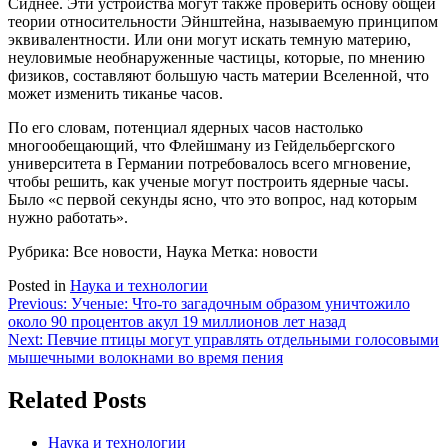
Сиднее. Эти устройства могут также проверить основу общей
теории относительности Эйнштейна, называемую принципом
эквивалентности. Или они могут искать темную материю,
неуловимые необнаруженные частицы, которые, по мнению
физиков, составляют большую часть материи Вселенной, что
может изменить тиканье часов.
По его словам, потенциал ядерных часов настолько
многообещающий, что Флейшману из Гейдельбергского
университета в Германии потребовалось всего мгновение,
чтобы решить, как ученые могут построить ядерные часы.
Было «с первой секунды ясно, что это вопрос, над которым
нужно работать».
Рубрика: Все новости, Наука
Метка: новости
Posted in
Наука и технологии
Навигация
Previous:
Ученые: Что-то загадочным образом уничтожило
около 90 процентов акул 19 миллионов лет назад
по
Next:
Певчие птицы могут управлять отдельными голосовыми
записям
мышечными волокнами во время пения
Related Posts
Наука и технологии