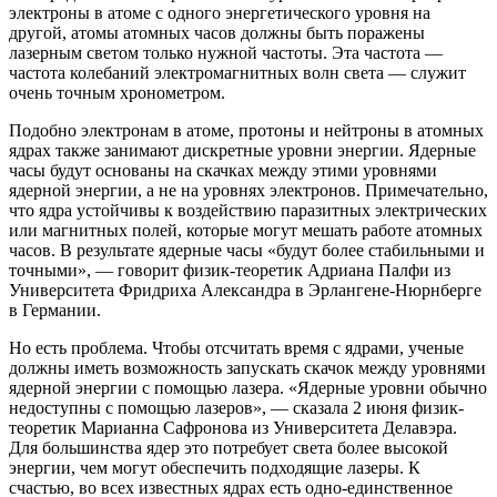
электроны в атоме с одного энергетического уровня на
другой, атомы атомных часов должны быть поражены
лазерным светом только нужной частоты. Эта частота —
частота колебаний электромагнитных волн света — служит
очень точным хронометром.
Подобно электронам в атоме, протоны и нейтроны в атомных
ядрах также занимают дискретные уровни энергии. Ядерные
часы будут основаны на скачках между этими уровнями
ядерной энергии, а не на уровнях электронов. Примечательно,
что ядра устойчивы к воздействию паразитных электрических
или магнитных полей, которые могут мешать работе атомных
часов. В результате ядерные часы «будут более стабильными и
точными», — говорит физик-теоретик Адриана Палфи из
Университета Фридриха Александра в Эрлангене-Нюрнберге
в Германии.
Но есть проблема. Чтобы отсчитать время с ядрами, ученые
должны иметь возможность запускать скачок между уровнями
ядерной энергии с помощью лазера. «Ядерные уровни обычно
недоступны с помощью лазеров», — сказала 2 июня физик-
теоретик Марианна Сафронова из Университета Делавэра.
Для большинства ядер это потребует света более высокой
энергии, чем могут обеспечить подходящие лазеры. К
счастью, во всех известных ядрах есть одно-единственное