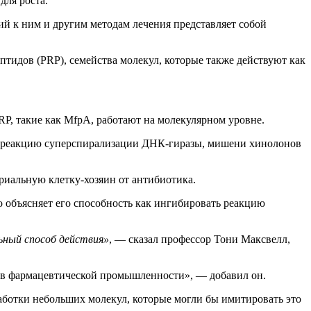
для роста.
й к ним и другим методам лечения представляет собой
идов (PRP), семейства молекул, которые также действуют как
P, такие как MfpA, работают на молекулярном уровне.
вать реакцию суперспирализации ДНК-гиразы, мишени хинолонов
риальную клетку-хозяин от антибиотика.
 объясняет его способность как ингибировать реакцию
ьный способ действия»
, — сказал профессор Тони Максвелл,
й в фармацевтической промышленности», — добавил он.
аботки небольших молекул, которые могли бы имитировать это