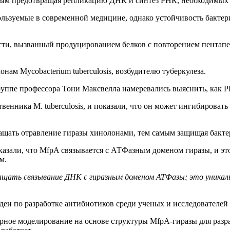
амым предотвращая репликацию ДНК и синтез РНК, необходимых 
ьзуемые в современной медицине, однако устойчивость бактери
и, вызванный продуцированием белков с повторением пентапепт
ам Mycobacterium tuberculosis, возбудителю туберкулеза.
уппе профессора Тони Максвелла намеревались выяснить, как PR
ственника M. tuberculosis, и показали, что он может ингибиро
ащать отравление гиразы хинолонами, тем самым защищая бакте
азали, что MfpA связывается с АТФазным доменом гиразы, и это
м.
щать связывание ДНК с гиразным доменом АТФазы; это уникал
деи по разработке антибиотиков среди ученых и исследователе
ярное моделирование на основе структуры MfpA-гиразы для разр