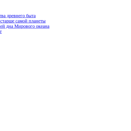
ва древнего быта
 старше самой планеты
ей дна Мирового океана
т