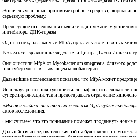
бактериальных ферментов, гиразы и топоизомеразы IV, тем с
Это очень успешные противомикробные средства, широко испол
серьезную проблему.
Предыдущие исследования выявили один механизм устойчивост
ингибиторы ДНК-гиразы.
Один из них, называемый MfpA, придает устойчивость к хинолон
В этом исследовании исследователи Центра Джона Иннеса в гр
Они очистили MfpA от Mycobacterium smegmatis, близкого род
при туберкулезе, вызывающем микобактерии.
Дальнейшие исследования показали, что MfpA может предотвр
Используя рентгеновскую кристаллографию, исследователи пок
суперспирализации, так и предотвращать отравление хинолоно
«Мы не ожидали, что точный механизм MfpA будет предотвра
автор исследования.
«Мы считаем, что это понимание поможет продвинуть новые и
Дальнейшая исследовательская работа будет включать молекул