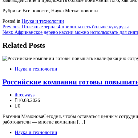
взаимодействие и предложить больше понимания того, как оно 
Рубрика: Все новости, Наука
Метка: новости
Posted in
Наука и технологии
Навигация
Previous:
Полезные зерна: 4 причины есть больше кукурузы
Next:
Африканское дерево кассии можно использовать для снят
по
записям
Related Posts
Наука и технологии
Российские компании готовы повышать
threeways
10.03.2026
0
Евгения МамоноваСегодня, чтобы оставаться ценным сотрудни
работодатели — многие компании […]
Наука и технологии