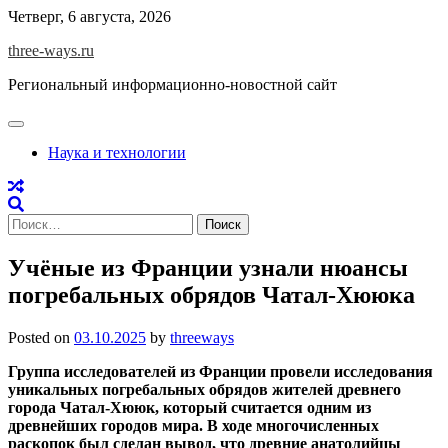
Skip
Четверг, 6 августа, 2026
to
three-ways.ru
content
Региональный информационно-новостной сайт
Наука и технологии
Найти:
Учёные из Франции узнали нюансы
погребальных обрядов Чатал-Хююка
Posted on
03.10.2025
by
threeways
Группа исследователей из Франции провели исследования
уникальных погребальных обрядов жителей древнего
города Чатал-Хююк, который считается одним из
древнейших городов мира. В ходе многочисленных
раскопок был сделан вывод, что древние анатолийцы