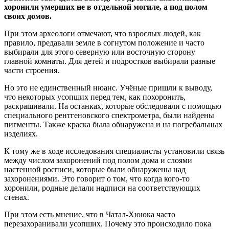
хоронили умерших не в отдельной могиле, а под полом
своих домов.
При этом археологи отмечают, что взрослых людей, как
правило, предавали земле в согнутом положение и часто
выбирали для этого северную или восточную сторону
главной комнаты. Для детей и подростков выбирали разные
части строения.
Но это не единственный нюанс. Учёные пришли к выводу,
что некоторых усопших перед тем, как похоронить,
раскрашивали. На останках, которые обследовали с помощью
специального рентгеновского спектрометра, были найдены
пигменты. Также краска была обнаружена и на погребальных
изделиях.
К тому же в ходе исследования специалисты установили связь
между числом захоронений под полом дома и слоями
настенной росписи, которые были обнаружены над
захоронениями. Это говорит о том, что когда кого-то
хоронили, родные делали надписи на соответствующих
стенах.
При этом есть мнение, что в Чатал-Хююка часто
перезахоранивали усопших. Почему это происходило пока