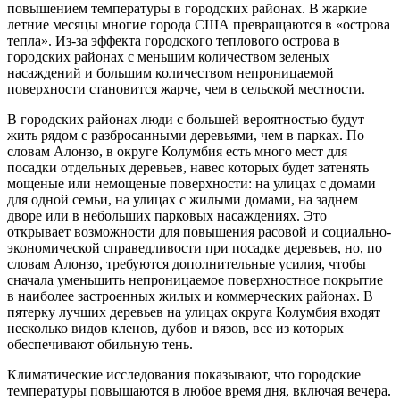
повышением температуры в городских районах. В жаркие
летние месяцы многие города США превращаются в «острова
тепла». Из-за эффекта городского теплового острова в
городских районах с меньшим количеством зеленых
насаждений и большим количеством непроницаемой
поверхности становится жарче, чем в сельской местности.
В городских районах люди с большей вероятностью будут
жить рядом с разбросанными деревьями, чем в парках. По
словам Алонзо, в округе Колумбия есть много мест для
посадки отдельных деревьев, навес которых будет затенять
мощеные или немощеные поверхности: на улицах с домами
для одной семьи, на улицах с жилыми домами, на заднем
дворе или в небольших парковых насаждениях. Это
открывает возможности для повышения расовой и социально-
экономической справедливости при посадке деревьев, но, по
словам Алонзо, требуются дополнительные усилия, чтобы
сначала уменьшить непроницаемое поверхностное покрытие
в наиболее застроенных жилых и коммерческих районах. В
пятерку лучших деревьев на улицах округа Колумбия входят
несколько видов кленов, дубов и вязов, все из которых
обеспечивают обильную тень.
Климатические исследования показывают, что городские
температуры повышаются в любое время дня, включая вечера.