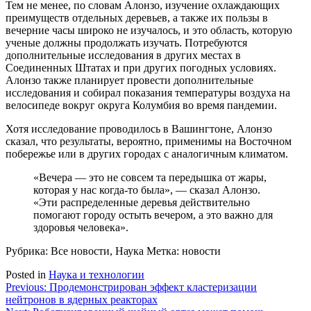
Тем не менее, по словам Алонзо, изучение охлаждающих
преимуществ отдельных деревьев, а также их пользы в
вечерние часы широко не изучалось, и это область, которую
ученые должны продолжать изучать. Потребуются
дополнительные исследования в других местах в
Соединенных Штатах и при других погодных условиях.
Алонзо также планирует провести дополнительные
исследования и собирал показания температуры воздуха на
велосипеде вокруг округа Колумбия во время пандемии.
Хотя исследование проводилось в Вашингтоне, Алонзо
сказал, что результаты, вероятно, применимы на Восточном
побережье или в других городах с аналогичным климатом.
«Вечера — это не совсем та передышка от жары,
которая у нас когда-то была», — сказал Алонзо.
«Эти распределенные деревья действительно
помогают городу остыть вечером, а это важно для
здоровья человека».
Рубрика: Все новости, Наука
Метка: новости
Posted in
Наука и технологии
Навигация
Previous:
Продемонстрирован эффект кластеризации
нейтронов в ядерных реакторах
по