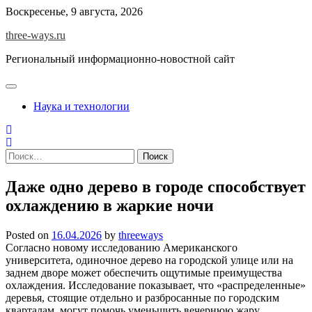
Skip
Воскресенье, 9 августа, 2026
to
three-ways.ru
content
Региональный информационно-новостной сайт
Наука и технологии
Найти:
Даже одно дерево в городе способствует
охлаждению в жаркие ночи
Posted on
16.04.2026
by
threeways
Согласно новому исследованию Американского
университета, одиночное дерево на городской улице или на
заднем дворе может обеспечить ощутимые преимущества
охлаждения. Исследование показывает, что «распределенные»
деревья, стоящие отдельно и разбросанные по городским
кварталам, могут помочь уменьшить вечернюю жару.