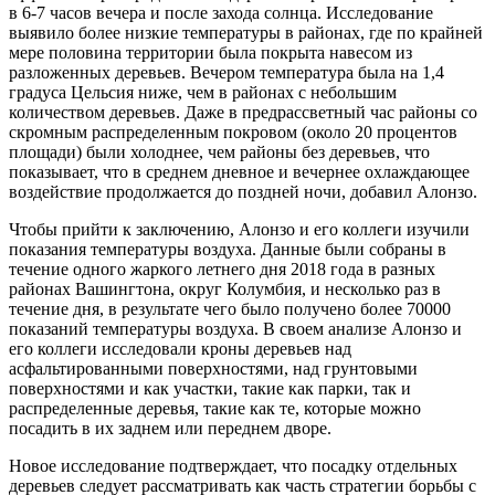
в 6-7 часов вечера и после захода солнца. Исследование
выявило более низкие температуры в районах, где по крайней
мере половина территории была покрыта навесом из
разложенных деревьев. Вечером температура была на 1,4
градуса Цельсия ниже, чем в районах с небольшим
количеством деревьев. Даже в предрассветный час районы со
скромным распределенным покровом (около 20 процентов
площади) были холоднее, чем районы без деревьев, что
показывает, что в среднем дневное и вечернее охлаждающее
воздействие продолжается до поздней ночи, добавил Алонзо.
Чтобы прийти к заключению, Алонзо и его коллеги изучили
показания температуры воздуха. Данные были собраны в
течение одного жаркого летнего дня 2018 года в разных
районах Вашингтона, округ Колумбия, и несколько раз в
течение дня, в результате чего было получено более 70000
показаний температуры воздуха. В своем анализе Алонзо и
его коллеги исследовали кроны деревьев над
асфальтированными поверхностями, над грунтовыми
поверхностями и как участки, такие как парки, так и
распределенные деревья, такие как те, которые можно
посадить в их заднем или переднем дворе.
Новое исследование подтверждает, что посадку отдельных
деревьев следует рассматривать как часть стратегии борьбы с