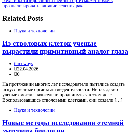
Next:
Роботизированный шейный ортез может помочь
записям
проанализировать влияние лечения рака
Related Posts
Наука и технологии
Из стволовых клеток ученые
вырастили примитивный аналог глаза
threeways
22.04.2026
0
На протяжении многих лет исследователи пытались создать
искусственные органы жизнедеятельности. Не так давно
ученые смогли значительно продвинуться в этом деле.
Воспользовавшись стволовыми клетками, они создали […]
Наука и технологии
Новые методы исследования «темной
материи» биологии