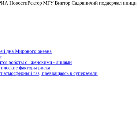
/ РИА НовостиРектор МГУ Виктор Садовничий поддержал инициа
ей дна Мирового океана
т
ятся роботы с «женскими» лицами
тические факторы риска
 атмосферный газ, превращаясь в суперземли