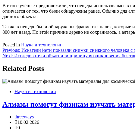
В итоге учёные предположили, что пещера использовалась в ви
отличается от тех, что были обнаружены ранее. Обычно для ал
данного объекта.
Также в пещере были обнаружены фрагменты палок, которые и
800 лет назад. По этой причине дерево не сохранилось, а алта
Posted in
Наука и технологии
Навигация
Previous:
Искатели йети показали снимки снежного человека с
Next:
Исследователи объяснили причину возникновения быст
по
записям
Related Posts
Наука и технологии
Алмазы помогут физикам изучать матер
threeways
10.02.2026
0