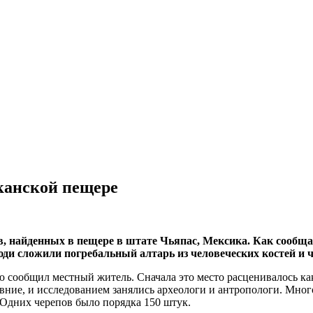
канской пещере
в, найденных в пещере в штате Чьяпас, Мексика. Как сообщае
юди сложили погребальный алтарь из человеческих костей и ч
ию сообщил местный житель. Сначала это место расценивалось ка
вние, и исследованием занялись археологи и антропологи. Мног
 Одних черепов было порядка 150 штук.