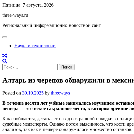
Skip
Пятница, 7 августа, 2026
to
three-ways.ru
content
Региональный информационно-новостной сайт
Наука и технологии
Найти:
Алтарь из черепов обнаружили в мекси
Posted on
30.10.2025
by
threeways
В течение десяти лет учёные занимались изучением останко
пещера — это некое сакральное место, в котором древние л
Как сообщается, десять лет назад о страшной находке в полиц
судебные медэсперты. Однако потом выяснилось, что кости дре
анализов, так как в пещере обнаружилось множество останков.