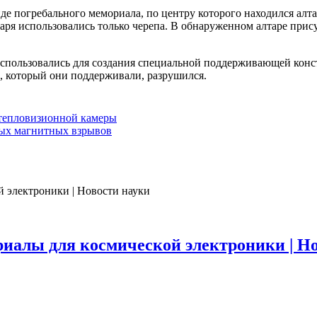
де погребального мемориала, по центру которого находился алт
таря использовались только черепа. В обнаруженном алтаре при
спользовались для создания специальной поддерживающей конст
рь, который они поддерживали, разрушился.
 тепловизионной камеры
рых магнитных взрывов
иалы для космической электроники | Н