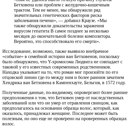
Бетховена или проблем с желудочно-кишечным
трактом. Тем не менее, мы обнаружили ряд
значительных генетических факторов риска
заболевания печени», — добавил Краузе. «Мы
также обнаружили доказательства заражения
вирусом гепатита В самое позднее за несколько
месяцев до окончательной болезни композитора.
Вероятно, это способствовало его смерти».
Исследование, возможно, также выявило внебрачное
«событие» в семейной истории ван Бетховенов, поскольку
было обнаружено, что Y-хромосома Людвига не совпадает с
таковой у его известных современных родственников.
Находка указывает на то, что роман мог произойти по его
отцовской линии где-то между ним и более ранним зачатием
Хендрика ван Бетховена в Кампенхауте, Бельгия, в 1572 году.
Полученные данные, по-видимому, опровергают более ранние
предположения о том, что Бетховен умер от наследственных
заболеваний или что он умер от отравления свинцом, как
предполагалось на основании образца волос, который, как
оказалось, принадлежал женщине. Последнее может быть
полезным, но оно еще не проверено на проверенных образцах
волос.