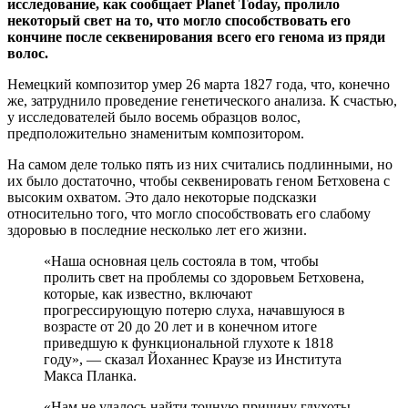
исследование, как сообщает Planet Today, пролило
некоторый свет на то, что могло способствовать его
кончине после секвенирования всего его генома из пряди
волос.
Немецкий композитор умер 26 марта 1827 года, что, конечно
же, затруднило проведение генетического анализа. К счастью,
у исследователей было восемь образцов волос,
предположительно знаменитым композитором.
На самом деле только пять из них считались подлинными, но
их было достаточно, чтобы секвенировать геном Бетховена с
высоким охватом. Это дало некоторые подсказки
относительно того, что могло способствовать его слабому
здоровью в последние несколько лет его жизни.
«Наша основная цель состояла в том, чтобы
пролить свет на проблемы со здоровьем Бетховена,
которые, как известно, включают
прогрессирующую потерю слуха, начавшуюся в
возрасте от 20 до 20 лет и в конечном итоге
приведшую к функциональной глухоте к 1818
году», — сказал Йоханнес Краузе из Института
Макса Планка.
«Нам не удалось найти точную причину глухоты