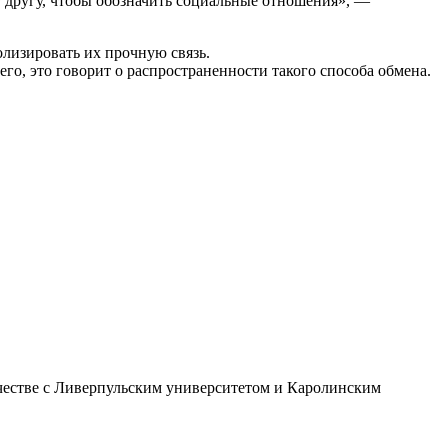
г другу, чтобы обозначить социальные отношения», —
лизировать их прочную связь.
го, это говорит о распространенности такого способа обмена.
честве с Ливерпульским университетом и Каролинским