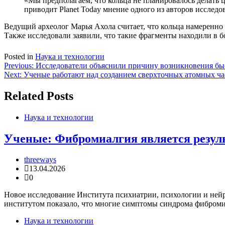
«Мы предполагаем, что кольца не планировалось делать 
приводит Planet Today мнение одного из авторов исследо
Ведущий археолог Марья Ахола считает, что кольца намеренн
Также исследовали заявили, что такие фрагменты находили в б
Posted in
Наука и технологии
Навигация
Previous:
Исследователи объяснили причину возникновения б
Next:
Ученые работают над созданием сверхточных атомных час
по
записям
Related Posts
Наука и технологии
Ученые: Фибромиалгия является резул
threeways
13.04.2026
0
Новое исследование Института психиатрии, психологии и ней
институтом показало, что многие симптомы синдрома фибром
Наука и технологии