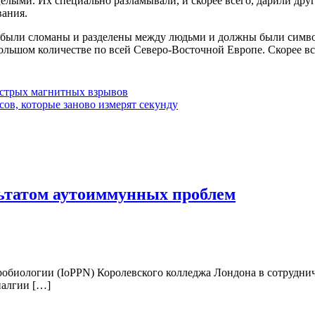
целыми. Их специально разламывали, и скорее всего, дарили дру
вания.
о были сломаны и разделены между людьми и должны были симво
ольшом количестве по всей Северо-Восточной Европе. Скорее все
ыстрых магнитных взрывов
ов, которые заново измерят секунду
ьтатом аутоиммунных проблем
робиологии (IoPPN) Королевского колледжа Лондона в сотрудни
иалгии […]