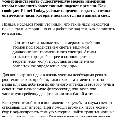
усовершенствовать существующую модель измерения,
чтобы выполнить более точный подсчет времени. Как
сообщает Planet Today, учёные нацелены создать атомные
оптические часы, которые полагаются на видимый свет.
Правда, исследователи уточнили, что такие часы находятся
пока в стадии теории, но они работают над тем, как воплотить
ее в жизнь.
«Оптические атомные часы измеряют колебания
атомов под воздействием света в видимом
диапазоне электромагнитного спектра. Атомы
«тикают» гораздо быстрее изотопов цезия и
теоретически могут представить значительно
более точное определение секунды».
Для воплощения идеи в жизнь ученым необходимо решить
ряд технических проблем, таких как чем заменить изотопы
цезия или как добиться правильного оттенка светового луча и
освоить так называемую фемтосекундную лазерную
частотную гребенку для фиксации колебаний атомов.
Если ученые добьются поставленных целей, то наука сделает
огромный шаг вперед. При помощи атомных часов можно
будет зафиксировать темную материю, найти гравитационные
волны, оставшиеся после Большого взрыва и многое другое.