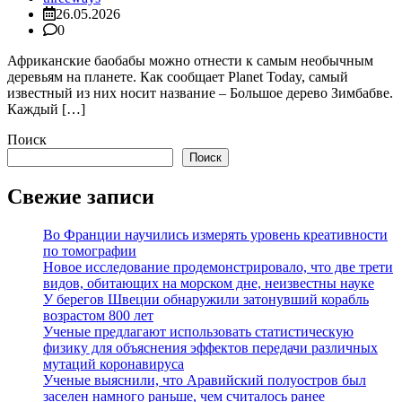
26.05.2026
0
Африканские баобабы можно отнести к самым необычным
деревьям на планете. Как сообщает Planet Today, самый
известный из них носит название – Большое дерево Зимбабве.
Каждый […]
Поиск
Поиск
Свежие записи
Во Франции научились измерять уровень креативности
по томографии
Новое исследование продемонстрировало, что две трети
видов, обитающих на морском дне, неизвестны науке
У берегов Швеции обнаружили затонувший корабль
возрастом 800 лет
Ученые предлагают использовать статистическую
физику для объяснения эффектов передачи различных
мутаций коронавируса
Ученые выяснили, что Аравийский полуостров был
заселен намного раньше, чем считалось ранее