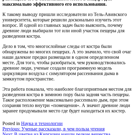
максимально эффективного его использования.
К такому выводу пришли исследователи из Тель-Авивского
университета, которые решили досконально изучить этот
вопрос. И одной из главных задач было выяснить, почему
древние люди выбирали тот или иной участок пещеры для
разведения костра.
Дело в том, что многослойные следы от костра были
обнаружены во многих пещерах. А это значило, что свой очаг
наши далекие предки размещали в одном определенном
месте. Для того, чтобы разобраться, чем руководствовались
древние люди, ученые создали программную модель
циркуляции воздуха с симулятором рассеивания дыма в
замкнутом пространстве.
Эта работа показала, что наиболее благоприятным местом для
разведения костра в зимнюю пору была задняя часть пещеры.
Такое расположение максимально рассеивало дым, при этом
сохраняя тепло внутри «помещения». А значит древние люди
заранее продумывали место где будет находиться их костер.
Posted in
Наука и технологии
Навигация
Previous:
Ученые рассказали, в чем польза чтения
Next:
В цветке из Киргизии нашли редкие вещества,