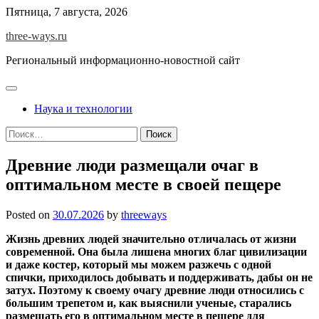
Skip
Пятница, 7 августа, 2026
to
three-ways.ru
content
Региональный информационно-новостной сайт
Наука и технологии
Найти:
Древние люди размещали очаг в
оптимальном месте в своей пещере
Posted on
30.07.2026
by
threeways
Жизнь древних людей значительно отличалась от жизни
современной. Она была лишена многих благ цивилизации
и даже костер, который мы можем разжечь с одной
спички, приходилось добывать и поддерживать, дабы он не
затух. Поэтому к своему очагу древние люди относились с
большим трепетом и, как выяснили ученые, старались
размещать его в оптимальном месте в пещере для