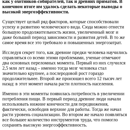
как у охотников-собирателей, так и древних приматов. В
конечном итоге им удалось сделать некоторые выводы о
высокой энергоэффективности.
Существует целый ряд факторов, которые способствовали
успеху и развитию человеческого вида. Сюда можно отнести
большую продолжительность жизни, увеличенный мозг и
даже больший период зависимости и развития детей. В то же
самое время все это требовало и повышенных энергозатрат.
Исследуя секрет того, как древние предки человека научились
справляться со всеми этими проблемами, ученые отмечают
два основных переломных момента. Первый из них случился
2,5 млн лет назад – именно тогда мозг человека стал
значительно крупнее, а послеродовой рост гораздо
продолжительнее. Второй же произошел всего 12 тысяч лет
назад: в этот момент начала расти плотность населения.
Именно в эти моменты появилась потребность в увеличении
потребления пищи. В первый период древние люди начали
использовать нижние конечности для передвижения,
фактически, освободив верхние для работы. Тогда же начал
расти уровень социализации. Во втором же начало появляться
все большее количество инструментов труда, что помогло
сохранять высокую энергоэффективность.