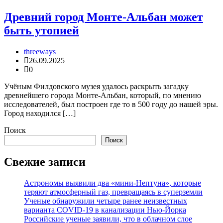
Древний город Монте-Альбан может
быть утопией
threeways
26.09.2025
0
Учёным Филдовского музея удалось раскрыть загадку
древнейшего города Монте-Альбан, который, по мнению
исследователей, был построен где то в 500 году до нашей эры.
Город находился […]
Поиск
Поиск
Свежие записи
Астрономы выявили два «мини-Нептуна», которые
теряют атмосферный газ, превращаясь в суперземли
Ученые обнаружили четыре ранее неизвестных
варианта COVID-19 в канализации Нью-Йорка
Российские ученые заявили, что в облачном слое