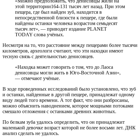
«Можно предположить, что денисовцы жили на
этой территории164-131 тысяч лет назад. При этом
пещера, где был найден зуб, находится в
непосредственной близости к пещере, где были
найдены останки человека возрастом семьдесят
тысяч лет», — приводит издание PLANET
TODAY слова учёных.
Несмотря на то, что расстояние между пещерами более тысячи
километров, археологи считают, что эти находки имеют
тесную связь с деятельностью денисовцев.
«Находка может говорить о том, что до Лаоса
денисовцы могли жить в Юго-Восточной Азии»,
— отмечают учёные.
В ходе проведенных исследований было установлено, что зуб
и останки, найденные в другой пещере, принадлежат одному
виду людей того времени. А тот факт, что они разбросаны,
можно объяснить наводнением, которое мощными потоками
смешало отложения с останками древних животных.
По белкам зуба удалось определить, что он принадлежит
маленькой девочке возраст которой не более восьми лет. ДНК
анализ сделать не удалось.