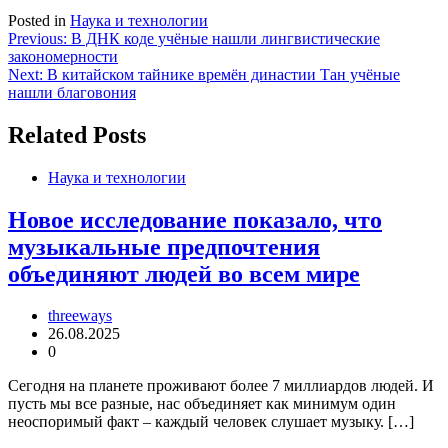
Posted in
Наука и технологии
Навигация
Previous:
В ДНК коде учёные нашли лингвистические
закономерности
по
Next:
В китайском тайнике времён династии Тан учёные
записям
нашли благовония
Related Posts
Наука и технологии
Новое исследование показало, что
музыкальные предпочтения
объединяют людей во всем мире
threeways
26.08.2025
0
Сегодня на планете проживают более 7 миллиардов людей. И
пусть мы все разные, нас объединяет как минимум один
неоспоримый факт – каждый человек слушает музыку. […]