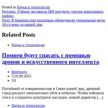
Posted in
Наука и технологии
Навигация
Previous:
Учёные заставили ИИ разучить «песню коралловых
рифов»
по
Next:
В Баварии при раскопках обнаружили уникальные мечи
записям
18-го века до нашей эры
Related Posts
Наука и технологии
Помпеи будут спасать с помощью
дронов и искусственного интеллекта
threeways
10.09.2025
0
Погибший от извержения еще в I веке нашей эры, древний
город рискует окончательно уйти в небытие. Чтобы избежать
этого и сохранить культурное наследие, новый директор […]
Наука и технологии