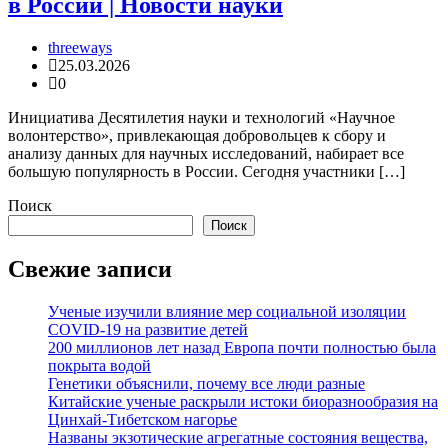
в России | Новости науки
threeways
25.03.2026
0
Инициатива Десятилетия науки и технологий «Научное
волонтерство», привлекающая добровольцев к сбору и
анализу данных для научных исследований, набирает все
большую популярность в России. Сегодня участники […]
Поиск
Поиск
Свежие записи
Ученые изучили влияние мер социальной изоляции
COVID-19 на развитие детей
200 миллионов лет назад Европа почти полностью была
покрыта водой
Генетики объяснили, почему все люди разные
Китайские ученые раскрыли истоки биоразнообразия на
Цинхай-Тибетском нагорье
Названы экзотические агрегатные состояния вещества,