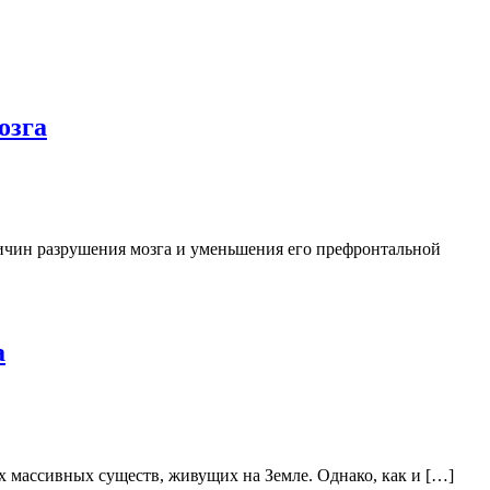
озга
причин разрушения мозга и уменьшения его префронтальной
а
х массивных существ, живущих на Земле. Однако, как и […]