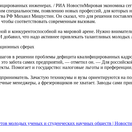
ицированных инженерах. / РИА НовостиМировая экономика сего
щим специальностям, появлению новых профессий, для которых
ьства РФ Михаил Мишустин. Он сказал, что для решения постав
 чтобы соответствовать современным вызовам.
нной и конкурентоспособной на мировой арене. Нужно внимател
 добавил, что надо активнее привлекать талантливых молодых 
вационных сферах
шагов в решении проблемы дефицита квалифицированных кадро
— это забота самих предприятий, — отметил он. — Для россий
екты. Помогает и государство: налоговые льготы и преференци
дприниматель. Зачастую техникумы и вузы ориентируются на по
ечные менеджеры, а фрезеровщиков не хватает. Заводы сами пр
етов молодых ученых и студенческих научных обществ | Новости