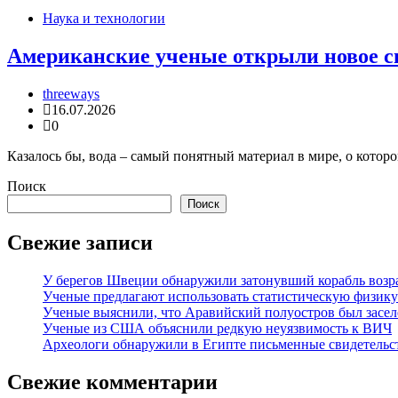
Наука и технологии
Американские ученые открыли новое с
threeways
16.07.2026
0
Казалось бы, вода – самый понятный материал в мире, о которо
Поиск
Поиск
Свежие записи
У берегов Швеции обнаружили затонувший корабль возра
Ученые предлагают использовать статистическую физику
Ученые выяснили, что Аравийский полуостров был заселе
Ученые из США объяснили редкую неуязвимость к ВИЧ
Археологи обнаружили в Египте письменные свидетельст
Свежие комментарии