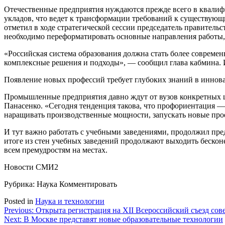
Отечественные предприятия нуждаются прежде всего в квалиф
укладов, что ведет к трансформации требований к существую
отметил в ходе стратегической сессии председатель правител
необходимо переформатировать основные направления работы,
«Российская система образования должна стать более совреме
комплексные решения и подходы», — сообщил глава кабмина. И
Появление новых профессий требует глубоких знаний в инно
Промышленные предприятия давно ждут от вузов конкретных 
Панасенко. «Сегодня тенденция такова, что профориентация 
наращивать производственные мощности, запускать новые про
И тут важно работать с учебными заведениями, продолжил пре
итоге из стен учебных заведений продолжают выходить бескон
всем премудростям на местах.
Новости СМИ2
Рубрика: Наука
Комментировать
Posted in
Наука и технологии
Навигация
Previous:
Открыта регистрация на XII Всероссийский съезд сов
Next:
В Москве представят новые образовательные технологии