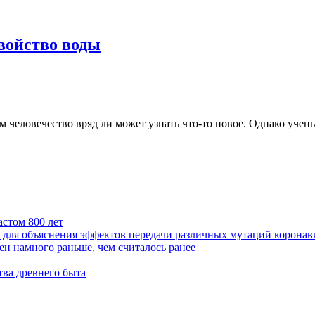
войство воды
м человечество вряд ли может узнать что-то новое. Однако учен
стом 800 лет
 для объяснения эффектов передачи различных мутаций коронав
н намного раньше, чем считалось ранее
ва древнего быта