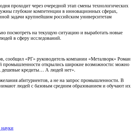
дня проходит через очередной этап смены технологических
 нужны глубокие компетенции в инновационных сферах,
ленной задачи крупнейшим российским университетам
ьно посмотреть на текущую ситуацию и выработать новые
людей в сферу исследований.
в, сообщил «РГ» руководитель компании «Металворк» Роман
ской промышленности открылись широкие возможности: можно
и, дешевые кредиты… А людей нет».
желания абитуриентов, а не на запрос промышленности. В
инимают людей с базовым средним образованием и обучают их
 науки