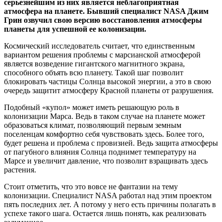
серьезнейшим из них является неблагоприятная
атмосфера на планете. Бывший специалист NASA Джим
Грин озвучил свою версию восстановления атмосферы
планеты для успешной ее колонизации.
Космический исследователь считает, что единственным
вариантом решения проблемы с марсианской атмосферой
является возведение гигантского магнитного экрана,
способного объять всю планету. Такой шаг позволит
блокировать частицы Солнца высокой энергии, а это в свою
очередь защитит атмосферу Красной планеты от разрушения.
Подобный «купол» может иметь решающую роль в
колонизации Марса. Ведь в таком случае на планете может
образоваться климат, позволяющий первым земным
поселенцам комфортно себя чувствовать здесь. Более того,
будет решена и проблема с провизией. Ведь защита атмосферы
от пагубного влияния Солнца поднимет температуру на
Марсе и увеличит давление, что позволит взращивать здесь
растения.
Стоит отметить, что это вовсе не фантазии на тему
колонизации. Специалист NASA работал над этим проектом
пять последних лет. А потому у него есть причины полагать в
успехе такого шага. Остается лишь понять, как реализовать