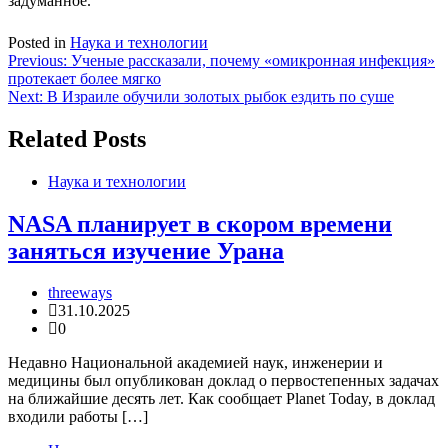
задуманное.
Posted in
Наука и технологии
Навигация
Previous:
Ученые рассказали, почему «омикронная инфекция»
протекает более мягко
по
Next:
В Израиле обучили золотых рыбок ездить по суше
записям
Related Posts
Наука и технологии
NASA планирует в скором времени
заняться изучение Урана
threeways
31.10.2025
0
Недавно Национальной академией наук, инженерии и
медицины был опубликован доклад о первостепенных задачах
на ближайшие десять лет. Как сообщает Planet Today, в доклад
входили работы […]