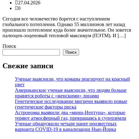
27.04.2026
0
Сегодня все человечество борется с наступлением
глобального потепления. Однако 55 миллионов лет назад
произошло потепление куда более значительное. Он зовется
палеоцен-эоценовый тепловой максимум (ПЭТМ). И […]
Поиск
Поиск
Свежие записи
Ученые выяснили, что комары реагируют на красный
цвет
Американские ученые выяснили, что людям больше
нравятся роботы с «женскими» лицами
Генетическое исследование мигрени выявило новые
генетические факторы риска
Астрономы выявили два «мини-Нептуна», которые
теряют атмосферный газ, превращаясь в суперземли
Ученые обнаружили четыре ранее неизвестных
варианта COVID-19 в канализации Нью-Йорка