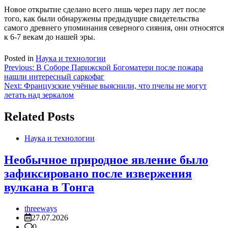
Новое открытие сделано всего лишь через пару лет после
того, как были обнаружены предыдущие свидетельства
самого древнего упоминания северного сияния, они относятся
к 6-7 векам до нашей эры.
Posted in
Наука и технологии
Навигация
Previous:
В Соборе Парижской Богоматери после пожара
нашли интересный саркофаг
по
Next:
Французские учёные выяснили, что пчелы не могут
записям
летать над зеркалом
Related Posts
Наука и технологии
Необычное природное явление было
зафиксировано после извержения
вулкана в Тонга
threeways
27.07.2026
0