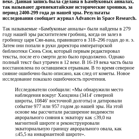
веке. Данная запись была сделана в Бамбуковых анналах,
так называют древнекитайские исторические хроники, за
период 2400-299 года до нашей эры. Результаты
исследования сообщает журнал Advances in Space Research.
Так называемые «Бамбуковые анналы» были найдены в 279
году нашей эры расхитителем гробниц, когда он залез в
гробницу царя Сян-вана, правившего в 318–296 годах до н. э.
Затем они попали в руки директора императорской
библиотеки Сюнь Сюя, который первым редактировал
тексты, после его смерти дело было продолжено. Однако
полный текст был утрачен в 12 веке. В 16-19 века часть была
восстановлена по оставшимся отрывкам. В то время северное
сияние ошибочно было описано, как след от кометы. Новое
исследование показало ошибочность прочтения.
Исследователи сообщили: «Мы обнаружили место
наблюдения вокруг Хаоцзина (3414′ северной
широты, 10846′ восточной долготы) и датировали
событие 977 или 957 годом до нашей эры. На этой
основе мы рассчитали расширение видимости
аврорального сияния к экватору как ≤39,0 на
магнитной широте и реконструировали
экваториальную границу аврорального овала, как
≤45,5 на инвариантной широте».