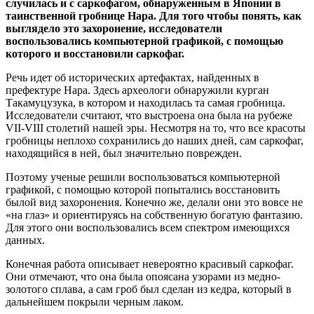
случилась и с саркофагом, обнаруженным в Японии в
таинственной гробнице Нара. Для того чтобы понять, как
выглядело это захоронение, исследователи
воспользовались компьютерной графикой, с помощью
которого и восстановили саркофаг.
Речь идет об исторических артефактах, найденных в
префектуре Нара. Здесь археологи обнаружили курган
Такамуцузука, в котором и находилась та самая гробница.
Исследователи считают, что выстроена она была на рубеже
VII-VIII столетий нашей эры. Несмотря на то, что все красоты
гробницы неплохо сохранились до наших дней, сам саркофаг,
находящийся в ней, был значительно поврежден.
Поэтому ученые решили воспользоваться компьютерной
графикой, с помощью которой попытались восстановить
былой вид захоронения. Конечно же, делали они это вовсе не
«на глаз» и ориентируясь на собственную богатую фантазию.
Для этого они воспользовались всем спектром имеющихся
данных.
Конечная работа описывает невероятно красивый саркофаг.
Они отмечают, что она была опоясана узорами из медно-
золотого сплава, а сам гроб был сделан из кедра, который в
дальнейшем покрыли черным лаком.