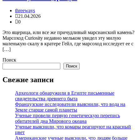
threeways
21.04.2026
0
Это ящерица, или все же причудливый марсианский камень?
Марсоход Curiosity недавно мельком увидел эту милую
маленькую скалу в кратере Гейл, где марсоход исследует ее с
[…]
Поиск
Поиск
Свежие записи
Археологи обнаружили в Египте письменные
свидетельства древнего быта
Французские исследователи выяснили, что вода на
Земле старше самой планеты
Ученые провели первую генетическую перепись
обитателей дна Мирового океана
Ученые выяснили, что комары реагируют на красный
цвет
Американские ученые выяснили, что людям больше