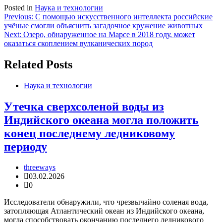
Posted in
Наука и технологии
Навигация
Previous:
С помощью искусственного интеллекта российские
учёные смогли объяснить загадочное кружение животных
по
Next:
Озеро, обнаруженное на Марсе в 2018 году, может
записям
оказаться скоплением вулканических пород
Related Posts
Наука и технологии
Утечка сверхсоленой воды из
Индийского океана могла положить
конец последнему ледниковому
периоду
threeways
03.02.2026
0
Исследователи обнаружили, что чрезвычайно соленая вода,
затопляющая Атлантический океан из Индийского океана,
могла способствовать окончанию последнего ледникового