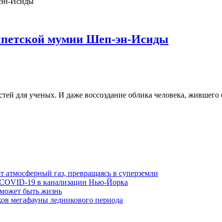
гипетской мумии Шеп-эн-Исиды
ей для ученых. И даже воссоздание облика человека, жившего бо
 атмосферный газ, превращаясь в суперземли
 COVID-19 в канализации Нью-Йорка
 может быть жизнь
ов мегафауны ледникового периода