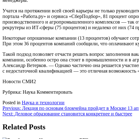
менеджеры.
Учатся на протяжении всей своей карьеры не только руководи
портала «Работа.ру» и сервиса «СберПодбор», 81 процент опр
производственного и агропромышленного комплексов — так отв
рекрутеры из ИТ-сферы (75 процентов) и недалеко от них (74 
Некоторые опрошенные компании (13 процентов) обучают сотруд
При этом 36 процентов компаний сообщили, что оплачивают ку
Такой подход позволяет отчасти решить вопрос заполнения ва
компании, особенно остро она стоит в промышленности и в аг
Александр Ветерков. — Однако частично она решается участием
с недостаточной квалификацией — это отличная возможность 
Новости СМИ2
Рубрика: Наука
Комментировать
Posted in
Наука и технологии
Навигация
Previous:
Лекция по основам блокчейна пройдет в Москве 13 ап
Next:
Деловое образование становится конкретнее и быстрее
по
записям
Related Posts