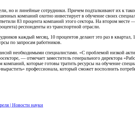
тели, но и линейные сотрудники. Причем подталкивают их к так
ошенных компаний охотно инвестирует в обучение своих специал
етили 83 процента компаний этого сектора. На втором месте —
процента) респонденты из транспортной отрасли.
ников каждый месяц, 10 процентов делают это раз в квартал, 19
рсы по запросам работников.
кансий необходимыми специалистами. «С проблемой низкой акти
росекторе, — отмечает заместитель генерального директора «Ра
 компаний, которые готовы тратить ресурсы на обучение специа
«вырастить» профессионала, который сможет восполнить потреб
реля | Новости науки