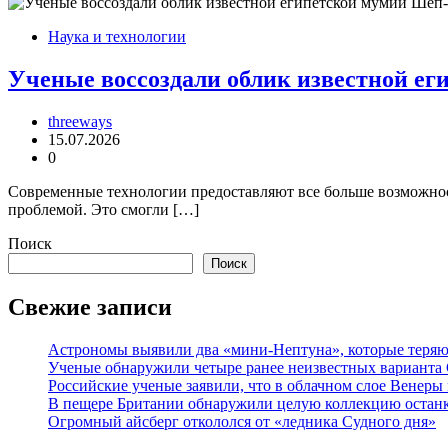
Наука и технологии
Ученые воссоздали облик известной е
threeways
15.07.2026
0
Современные технологии предоставляют все больше возможност
проблемой. Это смогли […]
Поиск
Поиск
Свежие записи
Астрономы выявили два «мини-Нептуна», которые теряют
Ученые обнаружили четыре ранее неизвестных варианта
Российские ученые заявили, что в облачном слое Венеры
В пещере Британии обнаружили целую коллекцию останк
Огромный айсберг откололся от «ледника Судного дня»