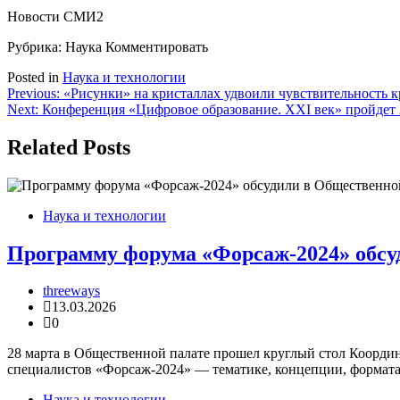
Новости СМИ2
Рубрика: Наука
Комментировать
Posted in
Наука и технологии
Навигация
Previous:
«Рисунки» на кристаллах удвоили чувствительность к
Next:
Конференция «Цифровое образование. XXI век» пройдет 2
по
записям
Related Posts
Наука и технологии
Программу форума «Форсаж-2024» обсуд
threeways
13.03.2026
0
28 марта в Общественной палате прошел круглый стол Коорди
специалистов «Форсаж-2024» — тематике, концепции, формата
Наука и технологии