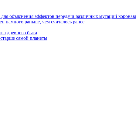
 для объяснения эффектов передачи различных мутаций коронав
н намного раньше, чем считалось ранее
ва древнего быта
 старше самой планеты