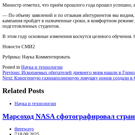
Министр отметил, что приём прошлого года прошел успешно, в 
— По объему заявлений и по отзывам абитуриентов мы видим,
кампания пройдет в назначенные сроки, в комфортном режиме
подготовленных студентов.
В этом году основные изменения коснутся целевого обучения.
Новости СМИ2
Рубрика: Наука
Комментировать
Posted in
Наука и технологии
Навигация
Previous:
Ископаемых обитателей древнего моря нашли в Горно
Next:
Криогенную газонаполненную ловушку ионов создали в 
по
записям
Related Posts
Наука и технологии
Марсоход NASA сфотографировал стра
threeways
18.09.2025