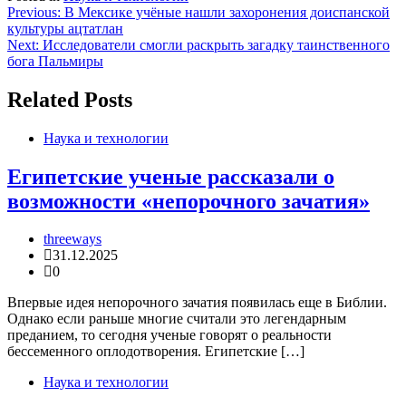
Навигация
Previous:
В Мексике учёные нашли захоронения доиспанской
культуры ацтатлан
по
Next:
Исследователи смогли раскрыть загадку таинственного
записям
бога Пальмиры
Related Posts
Наука и технологии
Египетские ученые рассказали о
возможности «непорочного зачатия»
threeways
31.12.2025
0
Впервые идея непорочного зачатия появилась еще в Библии.
Однако если раньше многие считали это легендарным
преданием, то сегодня ученые говорят о реальности
бессеменного оплодотворения. Египетские […]
Наука и технологии