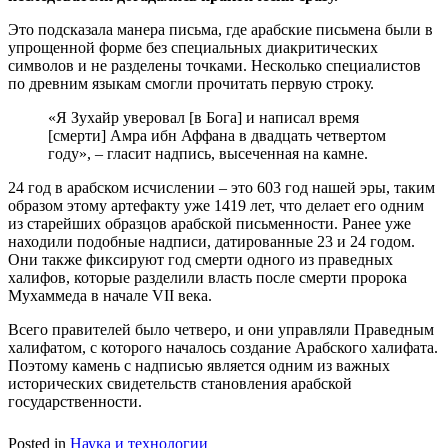
Это подсказала манера письма, где арабские письмена были в
упрощенной форме без специальных диакритических
символов и не разделены точками. Несколько специалистов
по древним языкам смогли прочитать первую строку.
«Я Зухайр уверовал [в Бога] и написал время
[смерти] Амра ибн Аффана в двадцать четвертом
году», – гласит надпись, высеченная на камне.
24 год в арабском исчислении – это 603 год нашей эры, таким
образом этому артефакту уже 1419 лет, что делает его одним
из старейших образцов арабской письменности. Ранее уже
находили подобные надписи, датированные 23 и 24 годом.
Они также фиксируют год смерти одного из праведных
халифов, которые разделили власть после смерти пророка
Мухаммеда в начале VII века.
Всего правителей было четверо, и они управляли Праведным
халифатом, с которого началось создание Арабского халифата.
Поэтому камень с надписью является одним из важных
исторических свидетельств становления арабской
государственности.
Posted in
Наука и технологии