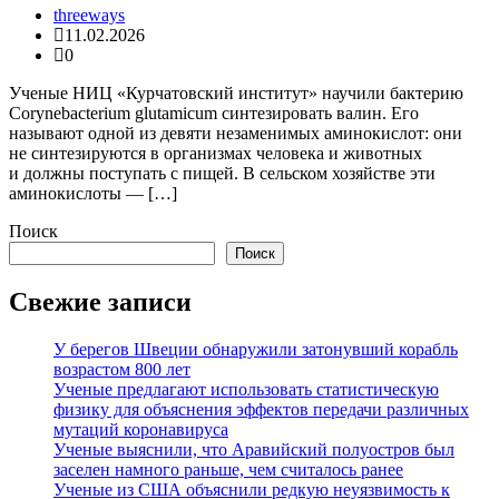
threeways
11.02.2026
0
Ученые НИЦ «Курчатовский институт» научили бактерию
Corynebacterium glutamicum синтезировать валин. Его
называют одной из девяти незаменимых аминокислот: они
не синтезируются в организмах человека и животных
и должны поступать с пищей. В сельском хозяйстве эти
аминокислоты — […]
Поиск
Поиск
Свежие записи
У берегов Швеции обнаружили затонувший корабль
возрастом 800 лет
Ученые предлагают использовать статистическую
физику для объяснения эффектов передачи различных
мутаций коронавируса
Ученые выяснили, что Аравийский полуостров был
заселен намного раньше, чем считалось ранее
Ученые из США объяснили редкую неуязвимость к