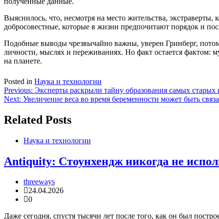
полученные данные.
Выяснилось, что, несмотря на место жительства, экстраверты
добросовестные, которые в жизни предпочитают порядок и по
Подобные выводы чрезвычайно важны, уверен Гринберг, потом
личности, мыслях и переживаниях. Но факт остается фактом: м
на планете.
Posted in
Наука и технологии
Навигация
Previous:
Эксперты раскрыли тайну образования самых старых 
Next:
Увеличение веса во время беременности может быть связ
по
записям
Related Posts
Наука и технологии
Antiquity: Стоунхендж никогда не испо
threeways
24.04.2026
0
Даже сегодня, спустя тысячи лет после того, как он был постр