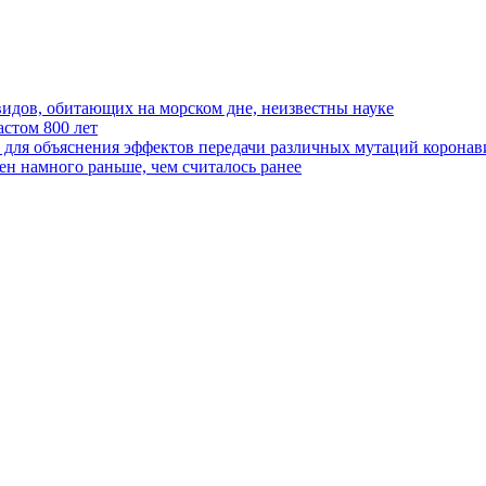
видов, обитающих на морском дне, неизвестны науке
стом 800 лет
 для объяснения эффектов передачи различных мутаций коронав
н намного раньше, чем считалось ранее