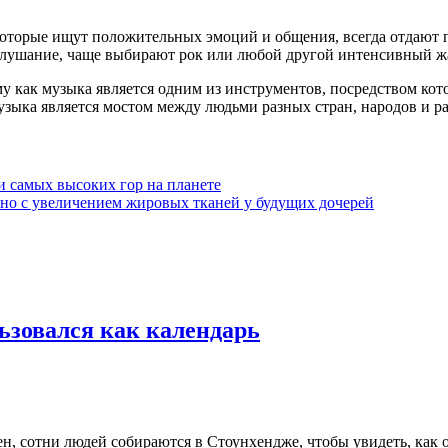
, которые ищут положительных эмоций и общения, всегда отдают
слушание, чаще выбирают рок или любой другой интенсивный ж
у как музыка является одним из инструментов, посредством ко
узыка является мостом между людьми разных стран, народов и р
и самых высоких гор на планете
ано с увеличением жировых тканей у будущих дочерей
льзовался как календарь
оен, сотни людей собираются в Стоунхендже, чтобы увидеть, как