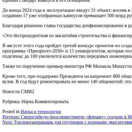
единый стандарт кампуса и его оснащения.
До конца 2024 года в эксплуатацию введут 21 объект: восемь 
созданию 17 уже отобранных кампусов превышает 500 млрд руб
Благодаря решению главы государства допфинансирование в ра
«Это беспрецедентная по масштабам строительства и финанси
В августе этого года пройдет третий конкурс проектов по созд
программы «Приоритет-2030» и 15 университетов, которые п
поделены: до 100 увеличится количество передовых инженерн
Также по поручению премьер-министра РФ Михаила Мишустина
Кроме того, при поддержке Президента на капремонт 800 общ
вузов. В год будут ремонтировать не менее 140 общежитий: это
Новости СМИ2
Рубрика: Наука
Комментировать
Posted in
Наука и технологии
Навигация
Previous:
Сверхгибкую биосовместимую «флешку» создали в М
Next:
Топливозаправщик для спутников с ионными двигателями
по