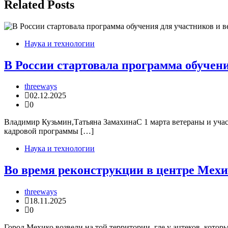
записям
Related Posts
Наука и технологии
В России стартовала программа обучен
threeways
02.12.2025
0
Владимир Кузьмин,Татьяна ЗамахинаС 1 марта ветераны и учас
кадровой программы […]
Наука и технологии
Во время реконструкции в центре Мехи
threeways
18.11.2025
0
Город Мехико возвели на той территории, где у ацтеков, котор