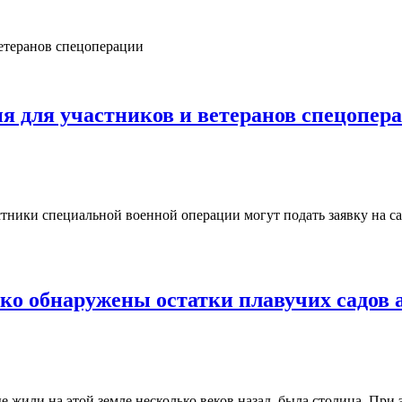
ия для участников и ветеранов спецопер
тники специальной военной операции могут подать заявку на са
ко обнаружены остатки плавучих садов 
ые жили на этой земле несколько веков назад, была столица. При