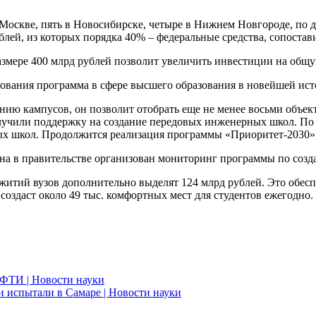
в Москве, пять в Новосибирске, четыре в Нижнем Новгороде, по 
лей, из которых порядка 40% – федеральные средства, сопоста
змере 400 млрд рублей позволит увеличить инвестиции на общую
рования программа в сфере высшего образования в новейшей ис
анию кампусов, он позволит отобрать еще не менее восьми объек
олучили поддержку на создание передовых инженерных школ. П
ых школ. Продолжится реализация программы «Приоритет-2030»
 в правительстве организован мониторинг программы по созд
ежитий вузов дополнительно выделят 124 млрд рублей. Это об
 создаст около 49 тыс. комфортных мест для студентов ежегодно.
ФТИ | Новости науки
 испытали в Самаре | Новости науки