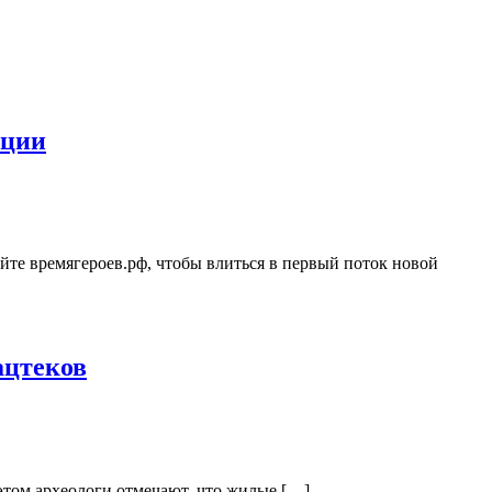
ации
йте времягероев.рф, чтобы влиться в первый поток новой
ацтеков
 этом археологи отмечают, что жилые […]