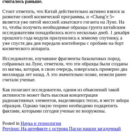
считалось раньше.
Стоит отметить, что Китай действительно активно взялся за
развитие своей космической программы, и «Chang’e 5»
является уже пятой миссией азиатского гиганта на Луне. На
то, чтобы получить необходимые образцы грунта китайским
исследователям понадобилось всего несколько дней. 1 декабря
прошлого года модули прилунились к земному спутнику, а
уже спустя два дня передали контейнеры с пробами на борт
космического аппарата.
Исследователи, изучавшие фрагменты базальтовых пород,
собранных на Луне, отметили, что эти образцы были созданы
из магмы, которая, в свою очередь, извергалась примерно два
миллиарда лет назад. А это значительно позже, нежели ранее
считали ученые.
Как полагают исследователи, одним из объяснений такой
активности может быть высокая концентрация
радиоактивных элементов, выделяющих тепло, в месте забора
образцов. Однако такую теорию необходимо подкрепить
фактами, которыми сегодня ученые не вооружены.
Posted in
Наука и технологии
Навигация
Previous:
На артефакте с острова Пасхи нашли загадочный