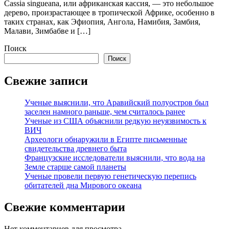
Cassia singueana, или африканская кассия, — это небольшое
дерево, произрастающее в тропической Африке, особенно в
таких странах, как Эфиопия, Ангола, Намибия, Замбия,
Малави, Зимбабве и […]
Поиск
Поиск
Свежие записи
Ученые выяснили, что Аравийский полуостров был
заселен намного раньше, чем считалось ранее
Ученые из США объяснили редкую неуязвимость к
ВИЧ
Археологи обнаружили в Египте письменные
свидетельства древнего быта
Французские исследователи выяснили, что вода на
Земле старше самой планеты
Ученые провели первую генетическую перепись
обитателей дна Мирового океана
Свежие комментарии
Нет комментариев для просмотра.