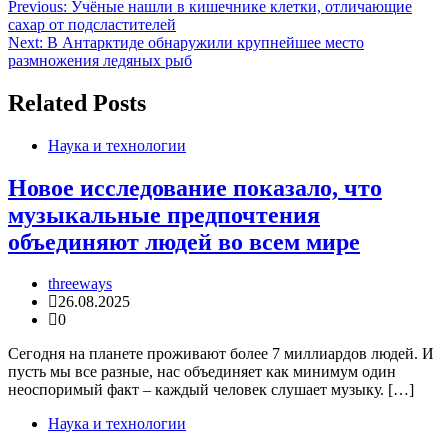
Навигация
Previous:
Учёные нашли в кишечнике клетки, отличающие
сахар от подсластителей
по
Next:
В Антарктиде обнаружили крупнейшее место
записям
размножения ледяных рыб
Related Posts
Наука и технологии
Новое исследование показало, что
музыкальные предпочтения
объединяют людей во всем мире
threeways
26.08.2025
0
Сегодня на планете проживают более 7 миллиардов людей. И
пусть мы все разные, нас объединяет как минимум один
неоспоримый факт – каждый человек слушает музыку. […]
Наука и технологии