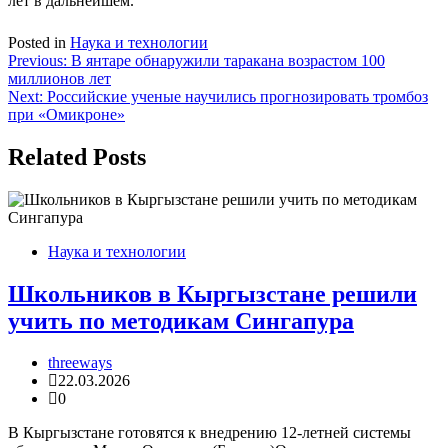
лет в дальнейшем.
Posted in
Наука и технологии
Навигация
Previous:
В янтаре обнаружили таракана возрастом 100
миллионов лет
по
Next:
Российские ученые научились прогнозировать тромбоз
записям
при «Омикроне»
Related Posts
Наука и технологии
Школьников в Кыргызстане решили
учить по методикам Сингапура
threeways
22.03.2026
0
В Кыргызстане готовятся к внедрению 12-летней системы