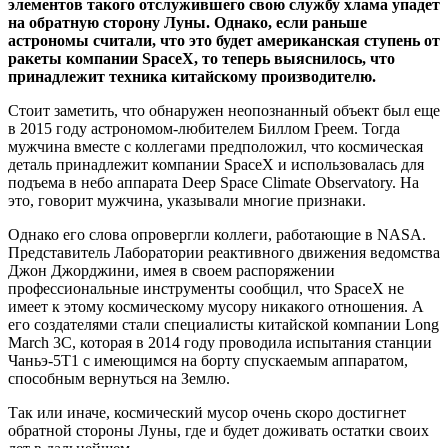
элементов такого отслужившего свою службу хлама упадет
на обратную сторону Луны. Однако, если раньше
астрономы считали, что это будет американская ступень от
ракеты компании SpaceX, то теперь выяснилось, что
принадлежит техника китайскому производителю.
Стоит заметить, что обнаружен неопознанный объект был еще
в 2015 году астрономом-любителем Биллом Греем. Тогда
мужчина вместе с коллегами предположил, что космическая
деталь принадлежит компании SpaceX и использовалась для
подъема в небо аппарата Deep Space Climate Observatory. На
это, говорит мужчина, указывали многие признаки.
Однако его слова опровергли коллеги, работающие в NASA.
Представитель Лаборатории реактивного движения ведомства
Джон Джорджини, имея в своем распоряжении
профессиональные инструменты сообщил, что SpaceX не
имеет к этому космическому мусору никакого отношения. А
его создателями стали специалисты китайской компании Long
March 3C, которая в 2014 году проводила испытания станции
Чаньэ-5Т1 с имеющимся на борту спускаемым аппаратом,
способным вернуться на Землю.
Так или иначе, космический мусор очень скоро достигнет
обратной стороны Луны, где и будет доживать остатки своих