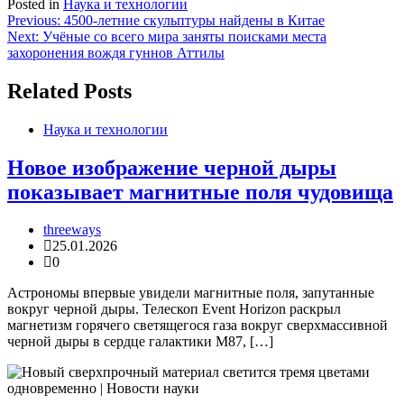
Posted in
Наука и технологии
Навигация
Previous:
4500-летние скульптуры найдены в Китае
Next:
Учёные со всего мира заняты поисками места
по
захоронения вождя гуннов Аттилы
записям
Related Posts
Наука и технологии
Новое изображение черной дыры
показывает магнитные поля чудовища
threeways
25.01.2026
0
Астрономы впервые увидели магнитные поля, запутанные
вокруг черной дыры. Телескоп Event Horizon раскрыл
магнетизм горячего светящегося газа вокруг сверхмассивной
черной дыры в сердце галактики M87, […]