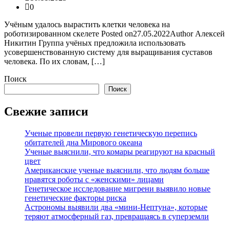
0
Учёным удалось вырастить клетки человека на
роботизированном скелете Posted on27.05.2022Author Алексей
Никитин Группа учёных предложила использовать
усовершенствованную систему для выращивания суставов
человека. По их словам, […]
Поиск
Поиск
Свежие записи
Ученые провели первую генетическую перепись
обитателей дна Мирового океана
Ученые выяснили, что комары реагируют на красный
цвет
Американские ученые выяснили, что людям больше
нравятся роботы с «женскими» лицами
Генетическое исследование мигрени выявило новые
генетические факторы риска
Астрономы выявили два «мини-Нептуна», которые
теряют атмосферный газ, превращаясь в суперземли