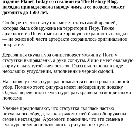
издание Planet Today со ссылкой на The History Blog,
находка принадлежала народу чиму, а ее возраст может
доходить до 1500 лет.
Сообщается, что статуэтка может стать самой древней,
которая была обнаружена на территории Перу. Также
археологи из Перу отметили хорошую сохранность находки
— на основной части артефакта сохранилось оригинальное
покрытие.
Деревянная скульптура олицетворяет мужчину. Ноги у
статуэтки выпрямлены, а руки согнуты. Лицо имеет овальную
форму с вытянутой «челюстью». Глаза выполнены в виде
небольших углублений, заполненные черной смолой.
На голове у скульптуры располагается своего рода головной
убор. Помимо этого фигурка имеет набедренную повязку.
Одежда деревянной скульптуры разукрашена разноцветными
полосами.
Ученые предполагают, что статуэтка являлась частью
ритуального обряда, так как рядом с ней были обнаружены
семена нектандры. Археологи пояснили, что эти семена в
культуре чиму использовались в ритуальных целях.