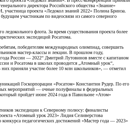
ского проекта «Ледокол знаний». В пресс-конференции приняли
генерального директора Российского общества «Знание»
 участница проекта «Ледокол знаний 2022» Полина Бринза.
 будущим участникам по видеосвязи из самого северного
о ледокольного флота. За время существования проекта более
арктических экспедиций Росатома.
 ребятам, победителям международных олимпиад, совершить
льников мастер-классы и лекции. В прошлом году,
ь года России — 2022“ Дмитрий Лутовинов вместе с капитаном
ссии и Росатома в школах проводится „Атомный урок“,
 В них приняли участие более 10 млн школьников», — отметил
ммуникаций Госкорпорации «Росатом» Константин Рудер. По его
орочных мероприятий — очные полуфиналы в федеральных
, который пройдет июне 2024 года в Павильоне «Атом»
астников экспедиции к Северному полюсу: финалисты
проекта «Атомный урок 2023» Лидия Селиверстова
го конкурса педагогических достижений «Мастер года — 2023»