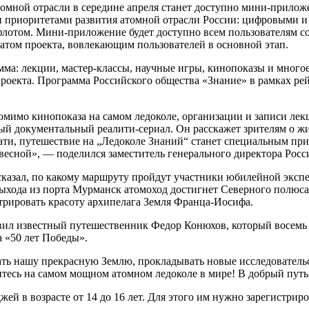
томной отрасли в середине апреля станет доступно мини-прило
и приоритетами развития атомной отрасли России: цифровыми 
лотом. Мини-приложение будет доступно всем пользователям соц
атом проекта, вовлекающим пользователей в основной этап.
ма: лекции, мастер-классы, научные игры, кинопоказы и многое
роекта. Программа Российского общества «Знание» в рамках ре
мо кинопоказа на самом ледоколе, организации и записи лекци
ый документальный реалити-сериал. Он расскажет зрителям о ж
тати, путешествие на „Ледоколе Знаний“ станет специальным при
 весной», — поделился заместитель генерального директора Рос
сказал, по какому маршруту пройдут участники юбилейной эксп
ыхода из порта Мурманск атомоход достигнет Северного полюса.
трировать красоту архипелага Земля Франца-Иосифа.
вил известный путешественник Федор Конюхов, который восемь
а «50 лет Победы».
ть нашу прекрасную Землю, прокладывать новые исследовательс
итесь на самом мощном атомном ледоколе в мире! В добрый путь
й в возрасте от 14 до 16 лет. Для этого им нужно зарегистрирова