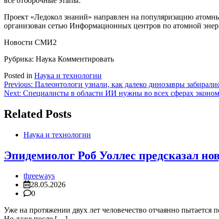
все отборочные этапы.
Проект «Ледокол знаний» направлен на популяризацию атомны
организован сетью Информационных центров по атомной энер
Новости СМИ2
Рубрика: Наука
Комментировать
Posted in
Наука и технологии
Навигация
Previous:
Палеонтологи узнали, как далеко динозавры забиралис
Next:
Специалисты в области ИИ нужны во всех сферах эконо
по
записям
Related Posts
Наука и технологии
Эпидемиолог Роб Уоллес предсказал но
threeways
28.05.2026
0
Уже на протяжении двух лет человечество отчаянно пытается 
Но даже после […]