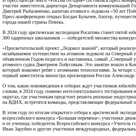
В пресс-центре МИА «Россия сегодня» состоялась пресс-конфе
участие заместитель директора Департамента коммуникаций Го
Дмитрий Рыбальченко, капитан атомного ледокола «50 лет П
Пресс-конференцию открыл Богдан Булычев, блогер, путешеств
города нашей страны Певека.
В 2024 году арктическая экспедиция Росатома станет пятой юб
300 одаренных школьников — победителей множества конкурсо
«Просветительский проект „Ледокол знаний“, который реализу
незабываемое путешествие на атомном ледоколе на Северный п
объявленном Годом педагога и наставника, самый „Северный у
атомного судна Дмитрием Лобусовым. Это занятие вошло в Кн
который знакомит ребят с атомными технологиями. За четыре с
первый заместитель министра просвещения России Александр 
О том, какие нововведения в отборах ждут участников юбилей
словам, в 2024 году, помимо интеллектуального тестирования 
округах, где участникам предстоит решить реальные индустри
на ВДНХ, встретятся команды, представляющие федеральный о
В этом году по итогам открытого отбора к арктической экспе
всероссийского конкурса «Большая перемена»; участники дви
и ее ученица; победитель Всероссийского конкурса «Учитель 
Иван Зарубин и другие участники международных, федеральны