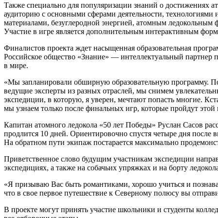
Также специально для популяризации знаний о достижениях а
аудиторию с основными сферами деятельности, технологиями 
материалами, безуглеродной энергией, атомным ледокольным ф
Участие в игре является дополнительным интерактивным форм
Финалистов проекта ждет насыщенная образовательная програм
Российское общество «Знание» — интеллектуальный партнер п
в мире.
«Мы запланировали обширную образовательную программу. Поми
ведущие эксперты из разных отраслей, мы снимем увлекательн
экспедиции, в которую, я уверен, мечтают попасть многие. Кс
мы узнаем только после финальных игр, которые пройдут этой
Капитан атомного ледокола «50 лет Победы» Руслан Сасов рас
продлится 10 дней. Ориентировочно спустя четыре дня после в
На обратном пути экипаж постарается максимально продемонс
Приветственное слово будущим участникам экспедиции напра
экспедициях, а также на собачьих упряжках и на борту ледокол
«Я призываю Вас быть романтиками, хорошо учиться и познава
что в свое первое путешествие к Северному полюсу вы отправ
В проекте могут принять участие школьники и студенты колледже