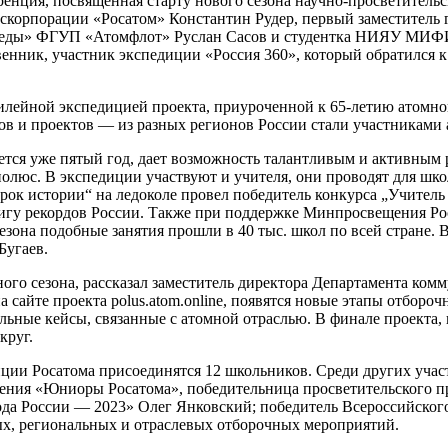
ренция, посвященная старту нового сезона научно-просветитель
скорпорации «Росатом» Константин Рудер, первый заместитель 
обеды» ФГУП «Атомфлот» Руслан Сасов и студентка НИЯУ МИФИ,
енник, участник экспедиции «Россия 360», который обратился к
илейной экспедицией проекта, приуроченной к 65-летию атомног
в и проектов — из разных регионов России стали участниками 
ется уже пятый год, дает возможность талантливым и активным
олюс. В экспедиции участвуют и учителя, они проводят для шко
рок истории“ на ледоколе провел победитель конкурса „Учител
игу рекордов России. Также при поддержке Минпросвещения Ро
езона подобные занятия прошли в 40 тыс. школ по всей стране.
Бугаев.
ного сезона, рассказал заместитель директора Департамента ко
на сайте проекта polus.atom.online, появятся новые этапы отб
альные кейсы, связанные с атомной отраслью. В финале проекта
круг.
диции Росатома присоединятся 12 школьников. Среди других уч
жения «Юниоры Росатома», победительница просветительского 
года России — 2023» Олег Янковский; победитель Всероссийско
х, региональных и отраслевых отборочных мероприятий.