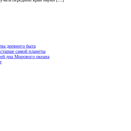
ва древнего быта
 старше самой планеты
ей дна Мирового океана
т