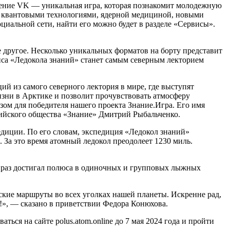
жение VK — уникальная игра, которая познакомит молодежную
и квантовыми технологиями, ядерной медициной, новыми
иальной сети, найти его можно будет в разделе «Сервисы».
 другое. Несколько уникальных форматов на борту представит
йса «Ледокола знаний» станет самым северным лекторием
й из самого северного лектория в мире, где выступят
изни в Арктике и позволит прочувствовать атмосферу
зом для победителя нашего проекта Знание.Игра. Его имя
сийского общества «Знание» Дмитрий Рыбальченко.
едиции. По его словам, экспедиция «Ледокол знаний»
 За это время атомный ледокол преодолеет 1230 миль.
 раз достигал полюса в одиночных и групповых лыжных
кие маршруты во всех уголках нашей планеты. Искренне рад,
!», — сказано в приветствии Федора Конюхова.
ться на сайте polus.atom.online до 7 мая 2024 года и пройти