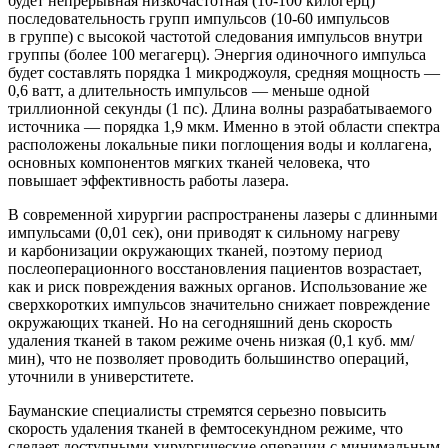
будет непрерывная низкочастотная (10-100 килогерц)
последовательность групп импульсов (10-60 импульсов
в группе) с высокой частотой следования импульсов внутри
группы (более 100 мегагерц). Энергия одиночного импульса
будет составлять порядка 1 микроджоуля, средняя мощность —
0,6 ватт, а длительность импульсов — меньше одной
триллионной секунды (1 пс). Длина волны разрабатываемого
источника — порядка 1,9 мкм. Именно в этой области спектра
расположены локальные пики поглощения воды и коллагена,
основных компонентов мягких тканей человека, что
повышает эффективность работы лазера.
В современной хирургии распространены лазеры с длинными
импульсами (0,01 сек), они приводят к сильному нагреву
и карбонизации окружающих тканей, поэтому период
послеоперационного восстановления пациентов возрастает,
как и риск повреждения важных органов. Использование же
сверхкоротких импульсов значительно снижает повреждение
окружающих тканей. Но на сегодняшний день скорость
удаления тканей в таком режиме очень низкая (0,1 куб. мм/
мин), что не позволяет проводить большинство операций,
уточнили в универститете.
Бауманские специалисты стремятся серьезно повысить
скорость удаления тканей в фемтосекундном режиме, что
сделает доступными хирургические операции с минимальным