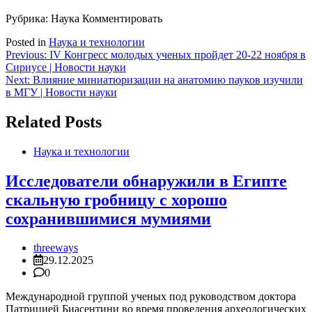
Рубрика: Наука
Комментировать
Posted in
Наука и технологии
Навигация
Previous:
IV Конгресс молодых ученых пройдет 20-22 ноября в
Сириусе | Новости науки
по
Next:
Влияние миниатюризации на анатомию пауков изучили
записям
в МГУ | Новости науки
Related Posts
Наука и технологии
Исследователи обнаружили в Египте
скальную гробницу с хорошо
сохранившимися мумиями
threeways
29.12.2025
0
Международной группой ученых под руководством доктора
Патрицией Биасентини во время проведения археологических