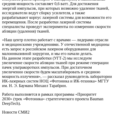
средняя мощность составляет 0,6 ватт. Для достижения
энергий импульсов, при которых возможно удаление тканей,
исследователи ведут сборку усилителя, а также
разрабатывают корпус лазерной системы для возможности его
перемещения. После разработки лазерной системы
специалисты проведут эксперименты по измерению скорости
абляции (удаления) тканей.
«Наш центр плотно работает с врачами — лидерами отрасли
и медицинскими учреждениями. У отечественной медицины
есть запрос в российском лазерном оборудовании для
малоинвазивной хирургии, и мы его начали делать.
На данном этапе разработки (УГТ-2) мы исследуем
увеличение скорости абляции тканей при режиме генерации
пачек ультракоротких импульсов. При достаточном
увеличении скорости будем масштабировать и среднюю
мощность излучения», — рассказал руководитель лаборатории
ИК-лазерных систем НОЦ «Фотоника и ИК-техника» МГТУ
им. Н. Э. Баумана Михаил Тарабрин.
Работа выполняется в рамках программы «Приоритет
2030» (трек «Фотоника» стратегического проекта Bauman
DeepTech).
Новости СМИ2