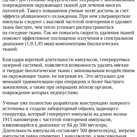
повреждением окружающих тканей для лечения многих
патологий. Такого повышения ученые хотят достичь за счет
эффекта абляционного охлаждения. При нем ультракороткие
импульсы следуют с высокой частотой повторения и удаляют
ткань быстрее, чем тепло успевает распространиться
на соседние ткани. Так же повысить скорость удаления тканей
поможет эффективное поглощение излучения в спектральном
диапазоне (1,9-1,95 мкм) компонентами биологических
тканей.
Благодаря короткой длительности импульсов, генерируемых
лазерной системой, появляется возможность удалять мягкие
и твердые биологические ткани с минимальным воздействием
на окружающие ткани, не нагревая их. Это актуально для
меньшей травматизации при операциях и более быстрого
заживления, а также при операциях вблизи органов,
повреждение которых недопустимо.
Ученые уже полностью разработали конструкцию лазерного
источника и создали лабораторный образец задающего
генератора, который генерирует импульсы на длине волны
1915 нанометров с частотой повторения импульсов,
изменяющейся в диапазоне от 84 до 500 мегагерц.
Длительность импульсов составляет 500 фемтосекунд, энергия
импульсов равна примерно 1 наноджоулю, а максимальная