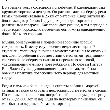
Во времена, когда состоялось погребение, Кахамаркилья был
крупным торговым центром. Он располагался на берегу реки
Римак приблизительно в 25 км от материка. Сюда жители из
близлежащих районов Перу приходили для торговли
различными товарами. Как сообщают ученые, в тот период на
территории городского поселения могли жить одновременно
более 10 тысяч горожан.
Мумия, обнаруженная в подземной гробнице хорошо
сохранилась. К месту ее упокоения ведет лестница из 7
ступеней. Усопшему юноше на момент смерти было около 20
лет. Для погребения в соответствии с местными традициями
его тело было обернуто тканью и перевязано веревкой,
удерживающей мумию в позе эмбриона. По словам Питера
Ван Дален Луны, руководившего раскопками, это была
обычная практика погребений того периода для местных
горцев.
Рядом с мумией были найдены скелеты собаки и морской
свинки, а также кукуруза и некоторые другие местные овощи.
По словам специалистов, погребенный юноша умер в период
от 1200 до 800 лет назад. Судя по некоторым признакам, он
мог быть наследников богатого торговца.