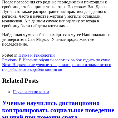
После погребения его родные периодически приходили к
гробнице, чтобы принести жертвы. По словам Ван Дален
Луны, это также распространенная практика для данного
региона. Часто в качестве жертвы у могилы оставляли
моллюсков. А в данном случае неподалеку от входа в
гробницу были найдены кости ламы.
Найденная мумия сейчас находится в музее Национального
университета Сан-Маркос. Ученые продолжают ее
исследование.
Posted in
Наука и технологии
Навигация
Previous:
В Израиле обучили золотых рыбок ездить по суше
Next:
Норвежские ученые завершили раскопки знаменитого
по
погребального корабля викингов
записям
Related Posts
Наука и технологии
Ученые научились дистанционно
контролировать социальное поведение
мышей при помощи света