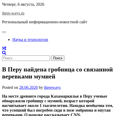
Skip
Четверг, 6 августа, 2026
to
three-ways.ru
content
Региональный информационно-новостной сайт
Наука и технологии
Найти:
В Перу найдена гробница со связанной
веревками мумией
Posted on
28.06.2026
by
threeways
На месте древнего города Кахамаркилья в Перу ученые
обнаружили гробницу с мумией, возраст которой
насчитывает около 1 тысячелетия. Находка необычна тем,
что усопший был погребен сидя в позе эмбриона и опутан
веревками. О находке рассказывает CNN.