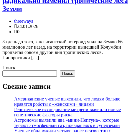
радикально изменил тропические леса
Земли
threeways
24.01.2026
0
За день до того, как гигантский астероид упал на Землю 66
миллионов лет назад, на территории нынешней Колумбии
процветал совсем другой вид тропических лесов.
Папоротники […]
Поиск
Поиск
Свежие записи
Американские ученые выяснили, что людям больше
нравятся роботы с «женскими» лицами
Генетическое исследование мигрени выявило новые
генетические факторы риска
Астрономы выявили два «мини-Нептуна», которые
теряют атмосферный газ, превращаясь в суперземли
Ученые обнаружили четыре ранее неизвестных