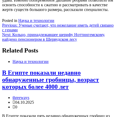
удава. Именно попеременное дыхание ребрами позволило им
освоить способности к сжатию и рассматривать в качестве
жертв существ большого размера, рассказали специалисты.
Posted in
Наука и технологии
Навигация
Previous:
Ученые считают, что нежелание иметь детей связано
с генами
по
Next:
Кольцо, принадлежавшее шерифу Ноттингемскому,
записям
найдено пенсионером в Шервудском лесу
Related Posts
Наука и технологии
В Египте показали недавно
обнаруженные гробницы, возраст
которых более 4000 лет
threeways
04.10.2025
0
В Египте показали пять недавно обнаруженных гробниц из