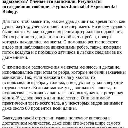
задыхается? Ученые это выяснили. Результаты
исследования сообщает журнал Journal of Experimental
Biology.
Для того чтоб выяснить, как же удав дышит во время того, как
душит жертву, учёные провели эксперимент. На восемь удавов
были одеты манжеты для измерения артериального давления.
Это ограничило движение в тех областях ребер, поверх
которых находились манжеты. С помощью рентгеновского
видео они наблюдали за движениями ребер, также измеряли
поток воздуха и с помощью датчиков в легких следили за их
движениями.
С изменением расположения манжеты менялось и дыхание,
использовались при этом те ребра, которые не были захвачены
манжетой. Так, если манжета была у хвоста, то
использовались ребра у головы, и воздух поступал в верхние
отделы легких. Если же манжету сдавливали у головы, то
использовалась нижняя часть легких, выступая как резервная
копия. У удавов очень длинные легкие. Они занимают
практически треть всего тела, а у некоторых видов занимают
даже около 80 процентов всей длины.
Благодаря такой стратегии удавы получают кислород в
достаточном количестве, даже если его жертва шире самого