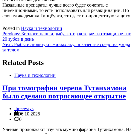
Назальные препараты лучше всего будет сочетать с
инъекционными, то есть использовать для ревакцинации. По
словам академика Гинцбурга, это даст стопроцентную защиту.
Posted in
Наука и технологии
Навигация
Previous:
Биологи нашли рыбу, которая теряет и отращивает по
20 зубов в день
по
Next:
Рыбы используют живых акул в качестве средства ухода
записям
за телом
Related Posts
Наука и технологии
При томографии черепа Тутанхамона
было сделано потрясающее открытие
threeways
06.10.2025
0
Учёные продолжают изучать мумию фараона Тутанхамона. На