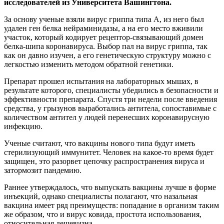
исследователей из Университета Вашингтона.
За основу ученые взяли вирус гриппа типа А, из него был
удален ген белка нейраминидазы, а на его место вживили
участок, который кодирует рецептор-связывающий домен
белка-шипа коронавируса. Выбор пал на вирус гриппа, так
как он давно изучен, а его генетическую структуру можно с
легкостью изменить методом обратной генетики.
Препарат прошел испытания на лабораторных мышах, в
результате которого, специалисты убедились в безопасности и
эффективности препарата. Спустя три недели после введения
средства, у грызунов выработались антитела, сопоставимые с
количеством антител у людей перенесших коронавирусную
инфекцию.
Ученые считают, что вакцины нового типа будут иметь
стерилизующий иммунитет. Человек на какое-то время будет
защищен, это разорвет цепочку распространения вируса и
затормозит пандемию.
Раннее утверждалось, что выпускать вакцины лучше в форме
инъекций, однако специалисты полагают, что назальная
вакцина имеет ряд преимуществ: попадание в организм таким
же образом, что и вирус ковида, простота использования,
относительная дешевизна.