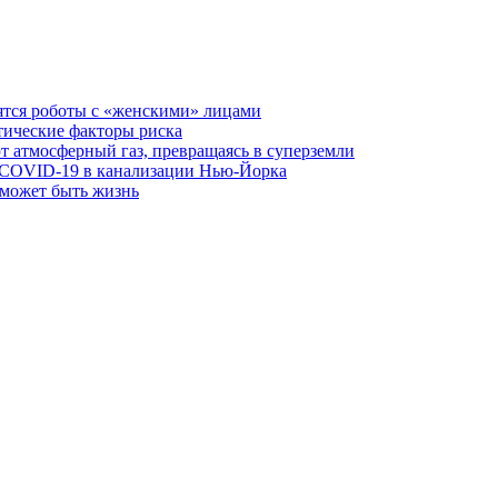
ятся роботы с «женскими» лицами
тические факторы риска
 атмосферный газ, превращаясь в суперземли
 COVID-19 в канализации Нью-Йорка
 может быть жизнь