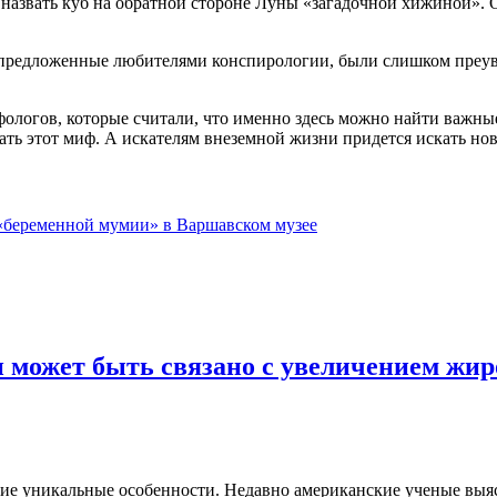
 назвать куб на обратной стороне Луны «загадочной хижиной». О
сии, предложенные любителями конспирологии, были слишком пр
фологов, которые считали, что именно здесь можно найти важны
чать этот миф. А искателям внеземной жизни придется искать н
 «беременной мумии» в Варшавском музее
и может быть связано с увеличением жир
ие уникальные особенности. Недавно американские ученые выясн