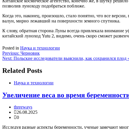
Китайское космическое агентство, конечно же, в шутку решило
позволив луноходу подобраться поближе.
Когда это, наконец, произошло, стало понятно, что все вер
валун, мирно лежавший на поверхности земного спутника.
К слову, обратная сторона Луны всегда привлекала внимание у
китайский луноход Yutu 2, видимо, очень скоро сможет развен
Posted in
Наука и технологии
Навигация
Previous:
Черновик
Next:
Польские исследователи выяснили, как сохранился плод
по
записям
Related Posts
Наука и технологии
Увеличение веса во время беременност
threeways
26.08.2025
0
Исследуя разные аспекты беременности, ученые замечают мног