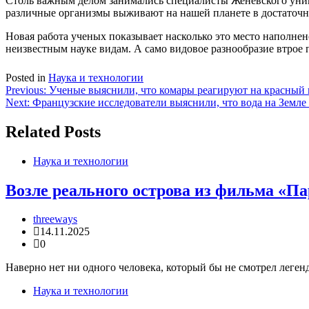
Столь важным делом занимались специалисты Женевского униве
различные организмы выживают на нашей планете в достаточно
Новая работа ученых показывает насколько это место напол
неизвестным науке видам. А само видовое разнообразие втро
Posted in
Наука и технологии
Навигация
Previous:
Ученые выяснили, что комары реагируют на красный 
Next:
Французские исследователи выяснили, что вода на Земле
по
записям
Related Posts
Наука и технологии
Возле реального острова из фильма «П
threeways
14.11.2025
0
Наверно нет ни одного человека, который бы не смотрел леге
Наука и технологии