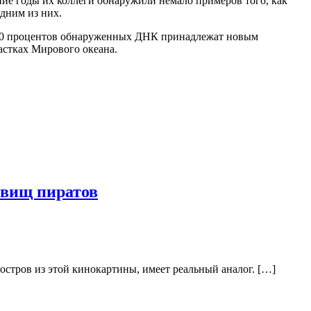
ие годы их коллеги обнаружили немало примеров того, как
дним из них.
е 60 процентов обнаруженных ДНК принадлежат новым
астках Мирового океана.
овищ пиратов
остров из этой кинокартины, имеет реальный аналог. […]