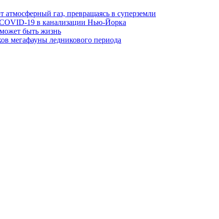
 атмосферный газ, превращаясь в суперземли
 COVID-19 в канализации Нью-Йорка
 может быть жизнь
ов мегафауны ледникового периода