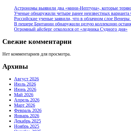
Астрономы выявили два «мини-Нептуна», которые теряют
Ученые обнаружили четыре ранее неизвестных варианта
Российские ученые заявили, что в облачном слое Венеры
В пещере Британии обнаружили целую коллекцию останк
Огромный айсберг откололся от «ледника Судного дня»
Свежие комментарии
Нет комментариев для просмотра.
Архивы
Август 2026
Июль 2026
Июнь 2026
Май 2026
Апрель 2026
Март 2026
Февраль 2026
Январь 2026
Декабрь 2025
Ноябрь 2025