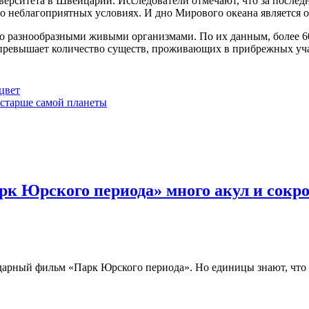
рситета в Швейцарии. Исследователи отмечают, что за последн
 неблагоприятных условиях. И дно Мирового океана является о
нено разнообразными живыми организмами. По их данным, боле
е превышает количество существ, проживающих в прибрежных уч
цвет
 старше самой планеты
арк Юрского периода» много акул и сокр
ндарный фильм «Парк Юрского периода». Но единицы знают, что 