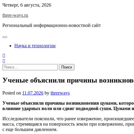
Skip
Четверг, 6 августа, 2026
to
three-ways.ru
content
Региональный информационно-новостной сайт
Наука и технологии
Найти:
Ученые объяснили причины возникнов
Posted on
11.07.2026
by
threeways
Ученые объяснили причины возникновения цунами, которое
влияние ударных волн или сдвиг подводной суши. Цунами из
Исследователи пояснили, что ранее извержение, произошедшее 1
масса, стремящаяся на поверхность земли при извержении, при
с еще большим давлением.