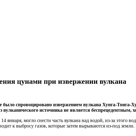
ения цунами при извержении вулкана
 было спровоцировано извержением вулкана Хунга-Тонга-Хун
 вулканического источника не является беспрецедентным, хо
4 января, могло снести часть вулкана над водой, из-за этого во
водит к выбросу газов, которые затем вырываются из-под земли.