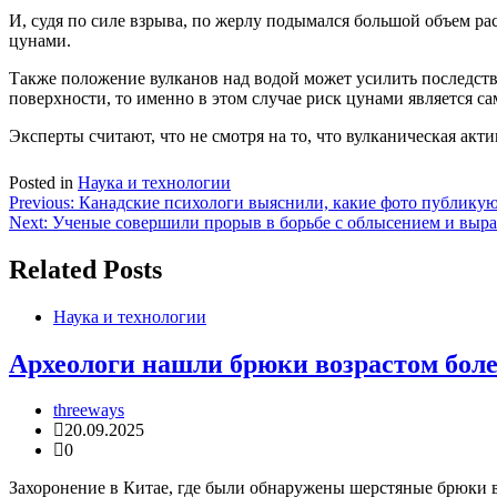
И, судя по силе взрыва, по жерлу подымался большой объем ра
цунами.
Также положение вулканов над водой может усилить последстви
поверхности, то именно в этом случае риск цунами является 
Эксперты считают, что не смотря на то, что вулканическая акт
Posted in
Наука и технологии
Навигация
Previous:
Канадские психологи выяснили, какие фото публику
Next:
Ученые совершили прорыв в борьбе с облысением и выра
по
записям
Related Posts
Наука и технологии
Археологи нашли брюки возрастом боле
threeways
20.09.2025
0
Захоронение в Китае, где были обнаружены шерстяные брюки во