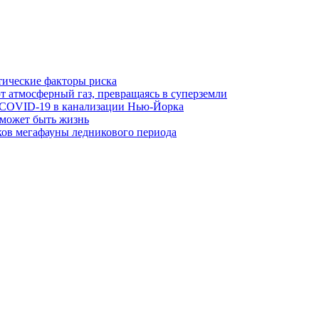
тические факторы риска
 атмосферный газ, превращаясь в суперземли
 COVID-19 в канализации Нью-Йорка
 может быть жизнь
ов мегафауны ледникового периода