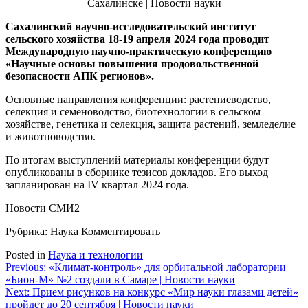
Сахалинский научно-исследовательский институт
сельского хозяйства 18-19 апреля 2024 года проводит
Международную научно-практическую конференцию
«Научные основы повышения продовольственной
безопасности АПК регионов».
Основные направления конференции: растениеводство,
селекция и семеноводство, биотехнологии в сельском
хозяйстве, генетика и селекция, защита растений, земледелие
и животноводство.
По итогам выступлений материалы конференции будут
опубликованы в сборнике тезисов докладов. Его выход
запланирован на IV квартал 2024 года.
Новости СМИ2
Рубрика: Наука
Комментировать
Posted in
Наука и технологии
Навигация
Previous:
«Климат-контроль» для орбитальной лаборатории
«Бион-М» №2 создали в Самаре | Новости науки
по
Next:
Прием рисунков на конкурс «Мир науки глазами детей»
записям
пройдет до 20 сентября | Новости науки