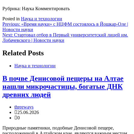
Рубрика: Наука
Комментировать
Posted in
Наука и технологии
Навигация
Previous:
«Время науки» с НЦФМ состоялось в Йошкар-Оле |
Новости науки
по
Next:
Стартовал отбор в Первый университетский лицей им.
записям
Лобачевского | Новости науки
Related Posts
Наука и технологии
В почве Денисовой пещеры на Алтае
нашли микрочастицы, богатые ДНК
древних людей
threeways
25.06.2026
0
Природные памятники, подобные Денисовой пещере,
расположенной в Алтайском крае, являются важным местом