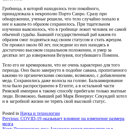
Гробница, в которой находилось тело покойного,
принадлежала к некрополю Порто Санро. Сразу при
обнаружении, ученые решили, что тело случайно попало в
нее и каким-то образом сохранилось. При тщательном
изучении выяснилось, что в гробнице лежит человек не самой
обычной судьбы. Бывший государственный раб каким-то
образом смог подняться над своим статусом и стать жрецом.
Он прожил около 60 лет, последние из них находясь в
достаточно высоком социальном положении, и умер за
десятки лет до извержения Везувия, погубившего Помпеи.
Тело его не кремировали, что не очень характерно для того
периода. Оно было завернуто в подобие савана, пропитанного
какими-то органическими смолами, возможно, с добавлением
меда. Сохранились даже волосы на голове. Бальзамирование
тела было распространено в Египте, а в остальной части
Римской империи к такому способу прибегали только знатные
люди. Возможно, бывший раб Марк Венериус Секундий хотел
и в загробной жизни не терять свой высокий статус.
Posted in
Наука и технологии
Навигация
Previous:
COVID-19 оказывает влияние на изменение размера
мозга
по
Next:
Тропические леса Амазонки могут превратиться в