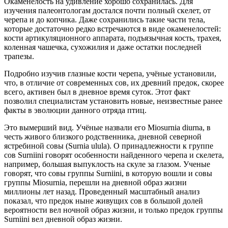
Окаменелость на удивление хорошо сохранилась. Для
изучения палеонтологам достался почти полный скелет, от
черепа и до копчика. Даже сохранились такие части тела,
которые достаточно редко встречаются в виде окаменелостей:
кости артикуляционного аппарата, подъязычная кость, трахея,
коленная чашечка, сухожилия и даже остатки последней
трапезы.
Подробно изучив глазные кости черепа, учёные установили,
что, в отличие от современных сов, их древний предок, скорее
всего, активен был в дневное время суток. Этот факт
позволил специалистам установить новые, неизвестные ранее
факты в эволюции данного отряда птиц.
Это вымерший вид. Учёные назвали его Miosurnia diurna, в
честь живого близкого родственника, дневной северной
ястребиной совы (Surnia ulula). О принадлежности к группе
сов Surniini говорят особенности найденного черепа и скелета,
например, большая выпуклость на скуле за глазом. Ученые
говорят, что совы группы Surniini, в которую вошли и совы
группы Miosurnia, перешли на дневной образ жизни
миллионы лет назад. Проведенный масштабный анализ
показал, что предок ныне живущих сов в большой долей
вероятности вел ночной образ жизни, и только предок группы
Surniini вел дневной образ жизни.