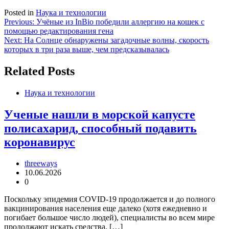
Posted in
Наука и технологии
Навигация
Previous:
Учёные из InBio победили аллергию на кошек с
помощью редактирования гена
по
Next:
На Солнце обнаружены загадочные волны, скорость
записям
которых в три раза выше, чем предсказывалась
Related Posts
Наука и технологии
Ученые нашли в морской капусте
полисахарид, способный подавить
коронавирус
threeways
10.06.2026
0
Поскольку эпидемия COVID-19 продолжается и до полного
вакцинирования населения еще далеко (хотя ежедневно и
погибает большое число людей), специалисты во всем мире
продолжают искать средства, […]