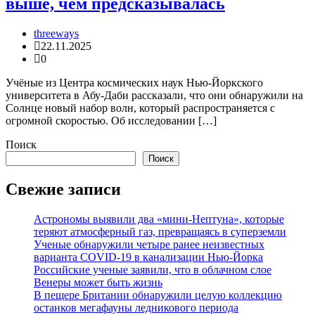
выше, чем предсказывалась
threeways
22.11.2025
0
Учёные из Центра космических наук Нью-Йоркского
университета в Абу-Даби рассказали, что они обнаружили на
Солнце новый набор волн, который распространяется с
огромной скоростью. Об исследовании […]
Поиск
Поиск
Свежие записи
Астрономы выявили два «мини-Нептуна», которые
теряют атмосферный газ, превращаясь в суперземли
Ученые обнаружили четыре ранее неизвестных
варианта COVID-19 в канализации Нью-Йорка
Российские ученые заявили, что в облачном слое
Венеры может быть жизнь
В пещере Британии обнаружили целую коллекцию
останков мегафауны ледникового периода