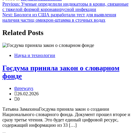
Навигация
Previous:
Ученые определили индикаторы в крови, связанные
с тяжелой формой коронавирусной инфекции
по
Next:
Биологи из США разработали тест для выявления
записям
наличия частиц омикрон-штамма в сточных водах
Related Posts
Наука и технологии
Госдума приняла закон о словарном
фонде
threeways
26.02.2026
0
Татьяна ЗамахинаГосдума приняла закон о создании
Национального словарного фонда. Документ прошел второе и
сразу третье чтения. Это будет единый цифровой ресурс,
содержащий информацию из 33 […]