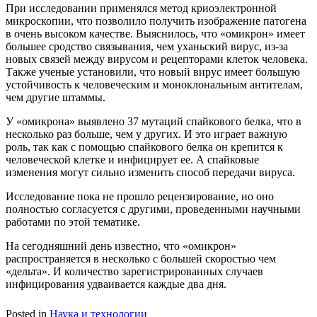
При исследовании применялся метод криоэлектронной
микроскопии, что позволило получить изображение патогена
в очень высоком качестве. Выяснилось, что «омикрон» имеет
большее сродство связывания, чем уханьский вирус, из-за
новых связей между вирусом и рецепторами клеток человека.
Также ученые установили, что новый вирус имеет большую
устойчивость к человеческим и моноклональным антителам,
чем другие штаммы.
У «омикрона» выявлено 37 мутаций спайкового белка, что в
несколько раз больше, чем у других. И это играет важную
роль, так как с помощью спайкового белка он крепится к
человеческой клетке и инфицирует ее. А спайковые
изменения могут сильно изменить способ передачи вируса.
Исследование пока не прошло рецензирование, но оно
полностью согласуется с другими, проведенными научными
работами по этой тематике.
На сегодняшний день известно, что «омикрон»
распространяется в несколько с большей скоростью чем
«дельта». И количество зарегистрированных случаев
инфицирования удваивается каждые два дня.
Posted in
Наука и технологии