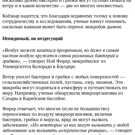
насколько далеко бактерии и грибки могут путешествовать на
ветру и в каком количестве — две из многих неизвестных.
Кобзиар надеется, что благодаря недавнему толчку к новому
сотрудничеству и исследованиям, ученые начнут понимать,
насколько важным может быть перенос микробов дымом.
Невидимый, но вездесущий
«Воздух может казаться прозрачным, но даже в самом
чистом воздухе кружатся сотни различных бактерий и
грибков»
, — говорит Ной Фирер, микробиолог из
Университета Колорадо в Боулдере.
Ветер уносит бактерии и грибки с любых поверхностей —
сельскохозяйственных полей, пустынь, озер, океанов. Эти
микробы могут подняться в атмосферу и путешествовать по
миру. Например, ученые обнаружили микроорганизмы из
Сахары в Карибском бассейне.
Фирер отмечает, что многие (если не большинство)
переносимых по воздуху микроорганизмов, включая
бактерии, грибки и вирусы, вряд ли могут вызвать
заболевание.
«Но некоторые из них могут вызывать у людей
заболевание или вызывать аллергические реакции»
, — говорит