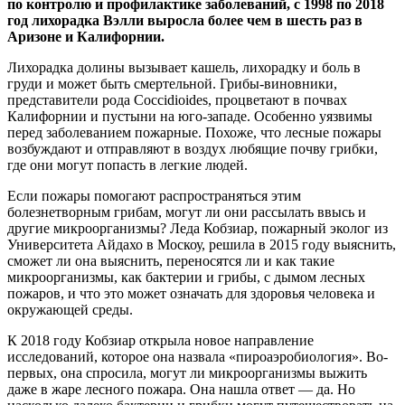
по контролю и профилактике заболеваний, с 1998 по 2018
год лихорадка Вэлли выросла более чем в шесть раз в
Аризоне и Калифорнии.
Лихорадка долины вызывает кашель, лихорадку и боль в
груди и может быть смертельной. Грибы-виновники,
представители рода Coccidioides, процветают в почвах
Калифорнии и пустыни на юго-западе. Особенно уязвимы
перед заболеванием пожарные. Похоже, что лесные пожары
возбуждают и отправляют в воздух любящие почву грибки,
где они могут попасть в легкие людей.
Если пожары помогают распространяться этим
болезнетворным грибам, могут ли они рассылать ввысь и
другие микроорганизмы? Леда Кобзиар, пожарный эколог из
Университета Айдахо в Москоу, решила в 2015 году выяснить,
сможет ли она выяснить, переносятся ли и как такие
микроорганизмы, как бактерии и грибы, с дымом лесных
пожаров, и что это может означать для здоровья человека и
окружающей среды.
К 2018 году Кобзиар открыла новое направление
исследований, которое она назвала «пироаэробиология». Во-
первых, она спросила, могут ли микроорганизмы выжить
даже в жаре лесного пожара. Она нашла ответ — да. Но