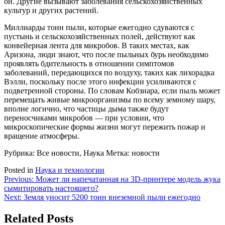
он. Другие вызывают заболевания сельскохозяйственных
культур и других растений.
Миллиарды тонн пыли, которые ежегодно сдуваются с
пустынь и сельскохозяйственных полей, действуют как
конвейерная лента для микробов. В таких местах, как
Аризона, люди знают, что после пыльных бурь необходимо
проявлять бдительность в отношении симптомов
заболеваний, передающихся по воздуху, таких как лихорадка
Вэлли, поскольку после этого инфекции усиливаются с
подветренной стороны. По словам Кобзиара, если пыль может
перемещать живые микроорганизмы по всему земному шару,
вполне логично, что частицы дыма также будут
переносчиками микробов — при условии, что
микроскопические формы жизни могут пережить пожар и
вращение атмосферы.
Рубрика: Все новости, Наука
Метка: новости
Posted in
Наука и технологии
Навигация
Previous:
Может ли напечатанная на 3D-принтере модель жука
сымитировать настоящего?
по
Next:
Земля уносит 5200 тонн внеземной пыли ежегодно
записям
Related Posts