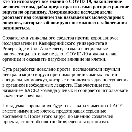
кто-то использует все знания о COVID-19, накопленные
человечеством, дабы предотвратить само распространение
вируса по организму. Американские исследователи
работают над созданием так называемых молекулярных
ловушек, которые заблокируют возможность заболевания
развиваться.
Создателями уникального средства против коронавируса,
исследователи из Калифорнийского университета в
Риверсайде и Лос-Анджелесе, создали специальные
наночастицы, которые не дают COVID-19 атаковать наш
организм и оказывать пагубное влияние на клетки.
Суть разработки довольно проста: исследователи изучили
нейтрализацию вируса при помощи липосомных частиц –
специальных молекул, которые используется для поступления
в организм необходимых лекарств. Наночастицы под
названием hACE2 команда ученых и собирается использовать
в качестве ловушки.
По задумке коронавирус будет связываться именно с hACE2
вместо иммунных клеток, предотвращая серьезные
воспаления. После этого вирус, по мнению создателей
проекта, станет абсолютно безвреден для организма.