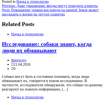
Posted in
Наука и технологии
Навигация
Previous:
Даже умирающие звезды могут породить планеты
Next:
Повышение уровня кислорода на ранней Земле может
по
рассказать о жизни на других планетах
записям
Related Posts
Наука и технологии
Исследование: собаки знают, когда
люди их обманывают
threeways
21.04.2026
0
Собаки могут быть в состоянии понимать, когда люди
обманывают их, говорится в новом исследовании. В
частности, исследователи обнаружили, что собаки по-разному
реагируют на ложную информацию, […]
Наука и технологии