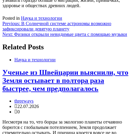
узнавать гораздо больше о миграции, жизни, привычках,
здоровье и обществах древних людей.
Posted in
Наука и технологии
Навигация
Previous:
В Солнечной системе астрономы возможно
зафиксировали девятую планету
по
Next:
Физики открыли невидимые цвета с помощью музыки
записям
Related Posts
Наука и технологии
Ученые из Швейцарии выяснили, что
Земля остывает в полтора раза
быстрее, чем предполагалось
threeways
22.07.2026
0
Несмотря на то, что борцы за экологию планеты отчаянно
борются с глобальным потелпением, Земля продолжает
стремительно остывать. И причина кроется вовсе не во