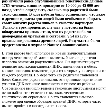
раз изучили ранее опубликованные генетические данные
1785 человек, живших примерно от 10 000 до 45 000 лет
назад, чтобы определить, сколько пар родителей были
тесно связаны. В ходе работы было установлено, что даже
в древние времена для людей было необычно выбирать
своих близких родственников в качестве партнеров.
Только в трех процентах случаев у потомства были
обнаружены признаки того, что их родители были
двоюродными братьями и сестрами, у 54 из 1785
проанализированных древних людей. Результаты были
представлены в журнале Nature Communications.
В этой работе был использован новый вычислительный
инструмент, который может выявить, были ли родители
человека близкими родственниками. Он идентифицирует
длинные последовательности ДНК, идентичные в обеих
копиях последовательности, одна из которых унаследована от
каждого родителя. По мере того как родители становятся
более близкими родственниками, эти длинные идентичные
участки ДНК все чаще появляются в геноме их ребенка.
Современные вычислительные геномные инструменты могут
легко найти эти сегменты с высококачественными
генетическими образцами. Но это становится намного
сложнее при оценке образцов древней ДНК, которые часто
имеют пробелы в последовательности.